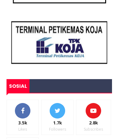
SOSIAL
3.5k
1.7k
2.8k
Likes
Followers
Subscribes