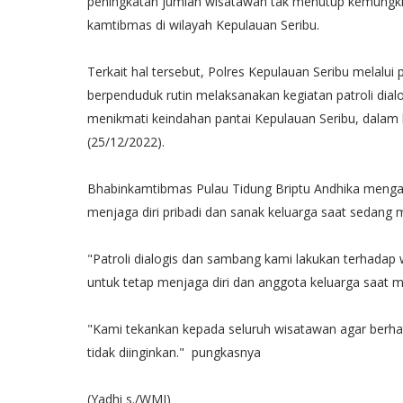
peningkatan jumlah wisatawan tak menutup kemungkin
kamtibmas di wilayah Kepulauan Seribu.
Terkait hal tersebut, Polres Kepulauan Seribu melalu
berpenduduk rutin melaksanakan kegiatan patroli di
menikmati keindahan pantai Kepulauan Seribu, dalam h
(25/12/2022).
Bhabinkamtibmas Pulau Tidung Briptu Andhika menga
menjaga diri pribadi dan sanak keluarga saat sedang 
"Patroli dialogis dan sambang kami lakukan terhada
untuk tetap menjaga diri dan anggota keluarga saat mel
"Kami tekankan kepada seluruh wisatawan agar berhati
tidak diinginkan." pungkasnya
(Yadhi s./WMI)