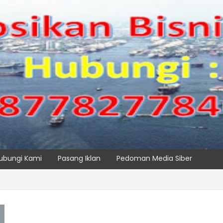
ubungi Kami
Pasang Iklan
Pedoman Media Siber
ik, IPC TPK Siap Operasikan Alat Pemindai Peti Kemas Ekspor
SPTP