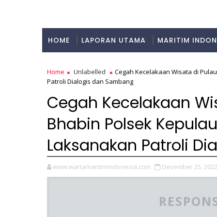
HOME
LAPORAN UTAMA
MARITIM INDON
KULINER
Home
Unlabelled
Cegah Kecelakaan Wisata di Pulau
Patroli Dialogis dan Sambang
Cegah Kecelakaan Wisa
Bhabin Polsek Kepulau
Laksanakan Patroli D
www.wartamaritimindonesia.com
Desember 25, 202
RESPONS