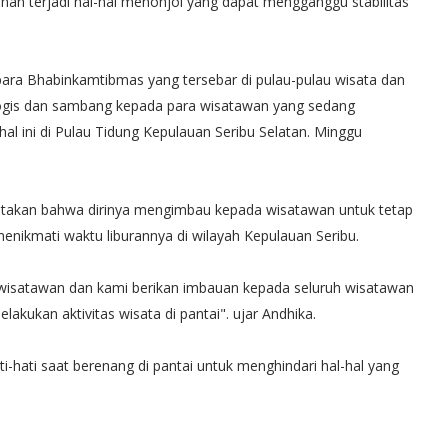
an terjadi hal-hal menonjol yang dapat mengganggu stabilitas
i para Bhabinkamtibmas yang tersebar di pulau-pulau wisata dan
alogis dan sambang kepada para wisatawan yang sedang
al ini di Pulau Tidung Kepulauan Seribu Selatan. Minggu
takan bahwa dirinya mengimbau kepada wisatawan untuk tetap
menikmati waktu liburannya di wilayah Kepulauan Seribu.
p wisatawan dan kami berikan imbauan kepada seluruh wisatawan
akukan aktivitas wisata di pantai". ujar Andhika.
-hati saat berenang di pantai untuk menghindari hal-hal yang