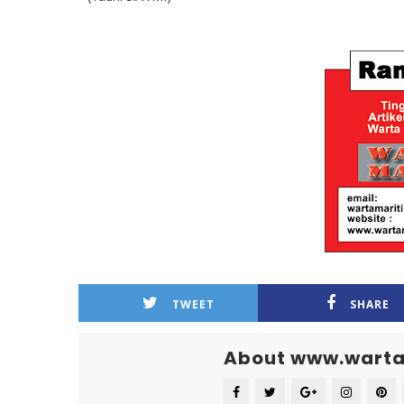
TWEET
SHARE
About www.warta