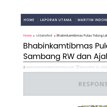
HOME
LAPORAN UTAMA
MARITIM INDON
KULINER
Home
Unlabelled
Bhabinkamtibmas Pulau Tidung L
Bhabinkamtibmas Pul
Sambang RW dan Aja
www.wartamaritimindonesia.com
Desember 25, 202
RESPONS