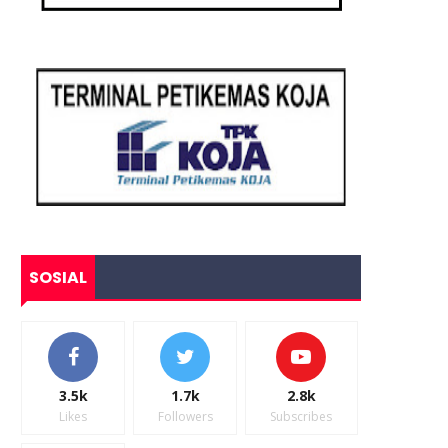
SOSIAL
3.5k
1.7k
2.8k
Likes
Followers
Subscribes