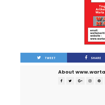
TWEET
SHARE
About www.warta