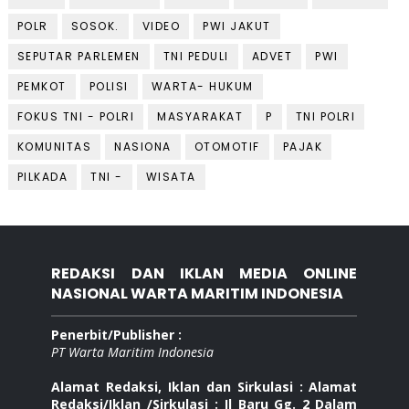
POLR
SOSOK.
VIDEO
PWI JAKUT
SEPUTAR PARLEMEN
TNI PEDULI
ADVET
PWI
PEMKOT
POLISI
WARTA- HUKUM
FOKUS TNI - POLRI
MASYARAKAT
P
TNI POLRI
KOMUNITAS
NASIONA
OTOMOTIF
PAJAK
PILKADA
TNI -
WISATA
REDAKSI DAN IKLAN MEDIA ONLINE
NASIONAL WARTA MARITIM INDONESIA
Penerbit/Publisher :
PT Warta Maritim Indonesia
Alamat Redaksi, Iklan dan Sirkulasi : Alamat
Redaksi/Iklan /Sirkulasi : Jl Baru Gg. 2 Dalam