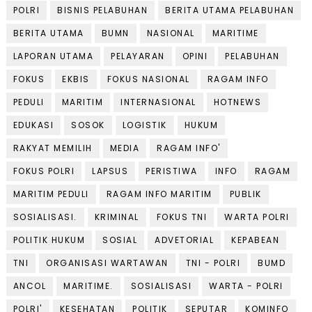
POLRI
BISNIS PELABUHAN
BERITA UTAMA PELABUHAN
BERITA UTAMA
BUMN
NASIONAL
MARITIME
LAPORAN UTAMA
PELAYARAN
OPINI
PELABUHAN
FOKUS
EKBIS
FOKUS NASIONAL
RAGAM INFO
PEDULI
MARITIM
INTERNASIONAL
HOTNEWS
EDUKASI
SOSOK
LOGISTIK
HUKUM
RAKYAT MEMILIH
MEDIA
RAGAM INFO'
FOKUS POLRI
LAPSUS
PERISTIWA
INFO
RAGAM
MARITIM PEDULI
RAGAM INFO MARITIM
PUBLIK
SOSIALISASI.
KRIMINAL
FOKUS TNI
WARTA POLRI
POLITIK HUKUM
SOSIAL
ADVETORIAL
KEPABEAN
TNI
ORGANISASI WARTAWAN
TNI - POLRI
BUMD
ANCOL
MARITIME.
SOSIALISASI
WARTA - POLRI
POLRI'
KESEHATAN
POLITIK
SEPUTAR
KOMINFO