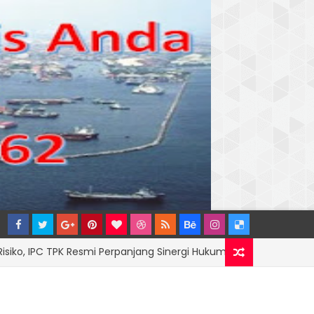
PC TPK Resmi Perpanjang Sinergi Hukum Bersama Kejari Jakut