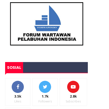
SOSIAL
3.5k
1.7k
2.8k
Likes
Followers
Subscribes