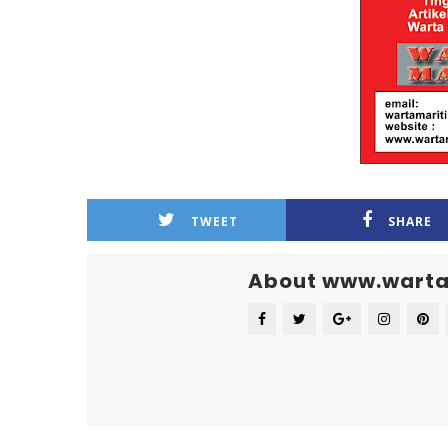
TWEET
SHARE
About www.warta