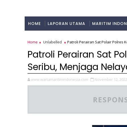
HOME
LAPORAN UTAMA
MARITIM INDON
KULINER
Home
Unlabelled
Patroli Perairan Sat Polair Polre
Patroli Perairan Sat Po
Seribu, Menjaga Nela
www.wartamaritimindonesia.com
November 12, 202
RESPONS