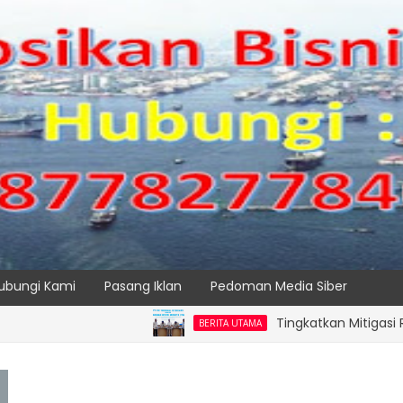
ubungi Kami
Pasang Iklan
Pedoman Media Siber
Tingkatkan Mitigasi Risiko, I
BERITA UTAMA
SPTP