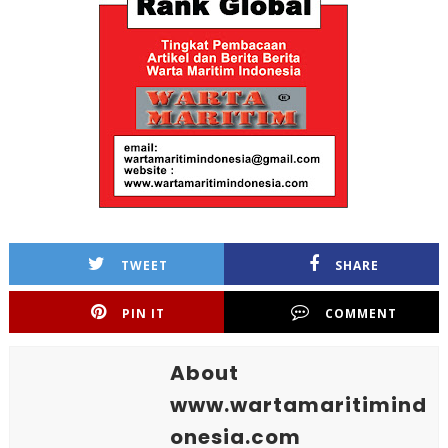
TWEET
SHARE
PIN IT
COMMENT
About
www.wartamaritimind
onesia.com