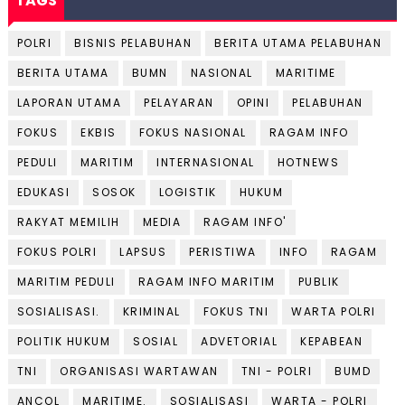
TAGS
POLRI
BISNIS PELABUHAN
BERITA UTAMA PELABUHAN
BERITA UTAMA
BUMN
NASIONAL
MARITIME
LAPORAN UTAMA
PELAYARAN
OPINI
PELABUHAN
FOKUS
EKBIS
FOKUS NASIONAL
RAGAM INFO
PEDULI
MARITIM
INTERNASIONAL
HOTNEWS
EDUKASI
SOSOK
LOGISTIK
HUKUM
RAKYAT MEMILIH
MEDIA
RAGAM INFO'
FOKUS POLRI
LAPSUS
PERISTIWA
INFO
RAGAM
MARITIM PEDULI
RAGAM INFO MARITIM
PUBLIK
SOSIALISASI.
KRIMINAL
FOKUS TNI
WARTA POLRI
POLITIK HUKUM
SOSIAL
ADVETORIAL
KEPABEAN
TNI
ORGANISASI WARTAWAN
TNI - POLRI
BUMD
ANCOL
MARITIME.
SOSIALISASI
WARTA - POLRI