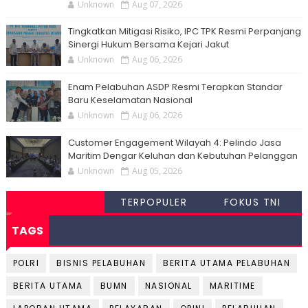
Unknown
Aug 07, 2026
Tingkatkan Mitigasi Risiko, IPC TPK Resmi Perpanjang
Sinergi Hukum Bersama Kejari Jakut
Unknown
Aug 06, 2026
Enam Pelabuhan ASDP Resmi Terapkan Standar
Baru Keselamatan Nasional
Unknown
Aug 06, 2026
Customer Engagement Wilayah 4: Pelindo Jasa
Maritim Dengar Keluhan dan Kebutuhan Pelanggan
Unknown
Aug 05, 2026
TERPOPULER
FOKUS TNI
TAGS
POLRI
BISNIS PELABUHAN
BERITA UTAMA PELABUHAN
BERITA UTAMA
BUMN
NASIONAL
MARITIME