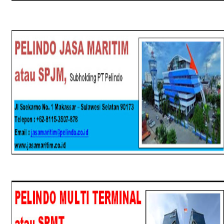
SPJM
SPMT