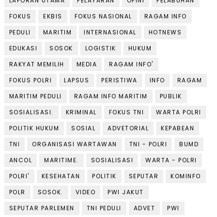
LAPORAN UTAMA
PELAYARAN
OPINI
PELABUHAN
FOKUS
EKBIS
FOKUS NASIONAL
RAGAM INFO
PEDULI
MARITIM
INTERNASIONAL
HOTNEWS
EDUKASI
SOSOK
LOGISTIK
HUKUM
RAKYAT MEMILIH
MEDIA
RAGAM INFO'
FOKUS POLRI
LAPSUS
PERISTIWA
INFO
RAGAM
MARITIM PEDULI
RAGAM INFO MARITIM
PUBLIK
SOSIALISASI.
KRIMINAL
FOKUS TNI
WARTA POLRI
POLITIK HUKUM
SOSIAL
ADVETORIAL
KEPABEAN
TNI
ORGANISASI WARTAWAN
TNI - POLRI
BUMD
ANCOL
MARITIME.
SOSIALISASI
WARTA - POLRI
POLRI'
KESEHATAN
POLITIK
SEPUTAR
KOMINFO
POLR
SOSOK.
VIDEO
PWI JAKUT
SEPUTAR PARLEMEN
TNI PEDULI
ADVET
PWI