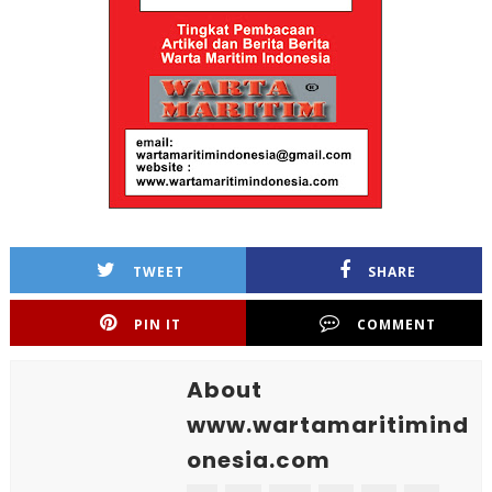
TWEET
SHARE
PIN IT
COMMENT
About
www.wartamaritimind
onesia.com