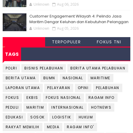
Unknown
Aug 06, 2026
Customer Engagement Wilayah 4: Pelindo Jasa
Maritim Dengar Keluhan dan Kebutuhan Pelanggan
Unknown
Aug 05, 2026
TERPOPULER
FOKUS TNI
TAGS
POLRI
BISNIS PELABUHAN
BERITA UTAMA PELABUHAN
BERITA UTAMA
BUMN
NASIONAL
MARITIME
LAPORAN UTAMA
PELAYARAN
OPINI
PELABUHAN
FOKUS
EKBIS
FOKUS NASIONAL
RAGAM INFO
PEDULI
MARITIM
INTERNASIONAL
HOTNEWS
EDUKASI
SOSOK
LOGISTIK
HUKUM
RAKYAT MEMILIH
MEDIA
RAGAM INFO'