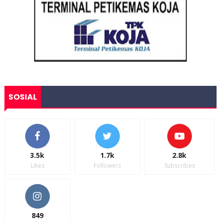
SOSIAL
3.5k
1.7k
2.8k
Likes
Followers
Subscribes
849