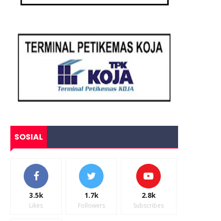
SOSIAL
3.5k
1.7k
2.8k
Likes
Followers
Subscribes