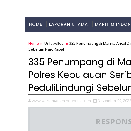
HOME
LAPORAN UTAMA
MARITIM INDON
KULINER
Home
Unlabelled
335 Penumpang di Marina Ancol Di
Sebelum Naik Kapal
335 Penumpang di Mar
Polres Kepulauan Seri
PeduliLindungi Sebelu
www.wartamaritimindonesia.com
November 09, 202
RESPONS