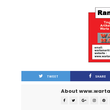
TWEET
SHARE
About www.warta