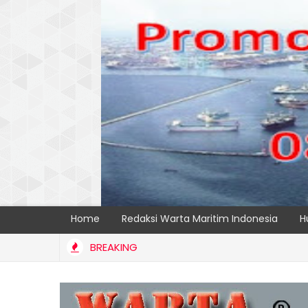
Home
Redaksi Warta Maritim Indonesia
H
BREAKING
nsparansi dan Kelancaran Logistik, IPC TPK Siap Operasikan Alat