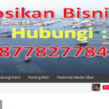
ubungi Kami
Pasang Iklan
Pedoman Media Siber
BERITA UTAMA P
 Pemindai Peti Kemas Ekspor
SPTP