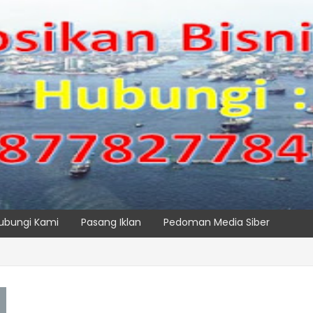
ubungi Kami
Pasang Iklan
Pedoman Media Siber
, IPC TPK Siap Operasikan Alat Pemindai Peti Kemas Ekspor
SPTP