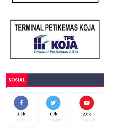
SOSIAL
3.5k
1.7k
2.8k
Likes
Followers
Subscribes