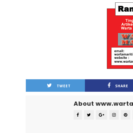
TWEET
SHARE
About www.warta