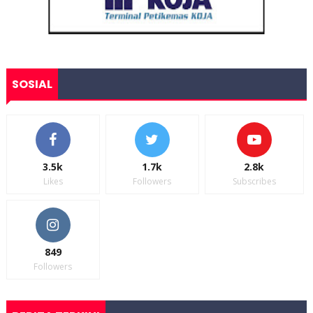
SOSIAL
3.5k
1.7k
2.8k
Likes
Followers
Subscribes
849
Followers