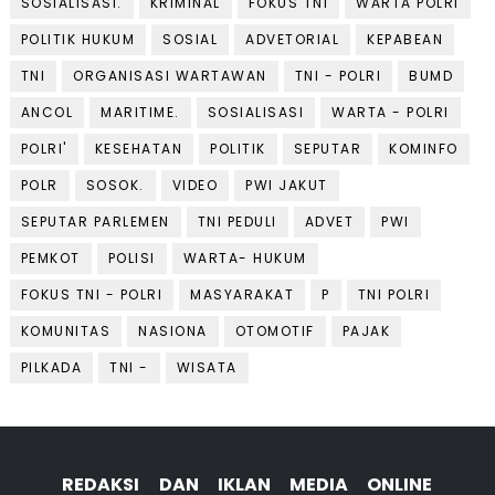
SOSIALISASI.
KRIMINAL
FOKUS TNI
WARTA POLRI
POLITIK HUKUM
SOSIAL
ADVETORIAL
KEPABEAN
TNI
ORGANISASI WARTAWAN
TNI - POLRI
BUMD
ANCOL
MARITIME.
SOSIALISASI
WARTA - POLRI
POLRI'
KESEHATAN
POLITIK
SEPUTAR
KOMINFO
POLR
SOSOK.
VIDEO
PWI JAKUT
SEPUTAR PARLEMEN
TNI PEDULI
ADVET
PWI
PEMKOT
POLISI
WARTA- HUKUM
FOKUS TNI - POLRI
MASYARAKAT
P
TNI POLRI
KOMUNITAS
NASIONA
OTOMOTIF
PAJAK
PILKADA
TNI -
WISATA
REDAKSI DAN IKLAN MEDIA ONLINE