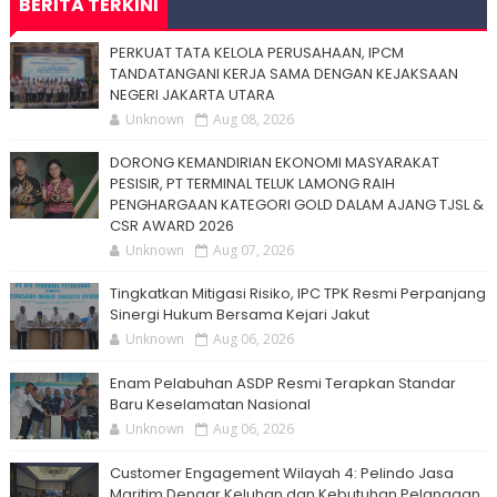
BERITA TERKINI
PERKUAT TATA KELOLA PERUSAHAAN, IPCM
TANDATANGANI KERJA SAMA DENGAN KEJAKSAAN
NEGERI JAKARTA UTARA
Unknown
Aug 08, 2026
DORONG KEMANDIRIAN EKONOMI MASYARAKAT
PESISIR, PT TERMINAL TELUK LAMONG RAIH
PENGHARGAAN KATEGORI GOLD DALAM AJANG TJSL &
CSR AWARD 2026
Unknown
Aug 07, 2026
Tingkatkan Mitigasi Risiko, IPC TPK Resmi Perpanjang
Sinergi Hukum Bersama Kejari Jakut
Unknown
Aug 06, 2026
Enam Pelabuhan ASDP Resmi Terapkan Standar
Baru Keselamatan Nasional
Unknown
Aug 06, 2026
Customer Engagement Wilayah 4: Pelindo Jasa
Maritim Dengar Keluhan dan Kebutuhan Pelanggan