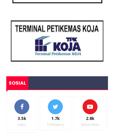
SOSIAL
3.5k
1.7k
2.8k
Likes
Followers
Subscribes