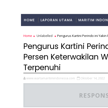
HOME
LAPORAN UTAMA
MARITIM INDON
KULINER
Home
Unlabelled
Pengurus Kartini Perindo ini Yaki
Pengurus Kartini Perin
Persen Keterwakilan W
Terpenuhi
www.wartamaritimindonesia.com
Oktober 14, 2022
RESPONS