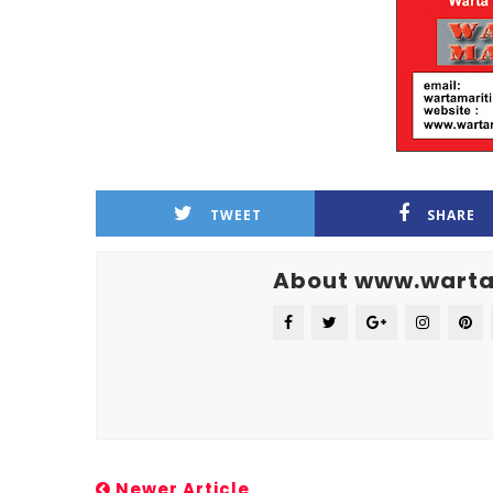
TWEET
SHARE
About www.warta
Newer Article