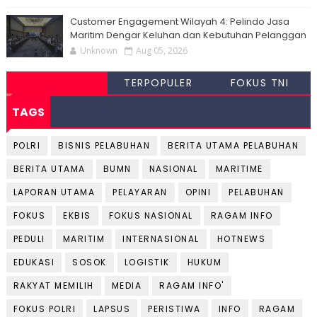
Customer Engagement Wilayah 4: Pelindo Jasa
Maritim Dengar Keluhan dan Kebutuhan Pelanggan
Unknown
Aug 05, 2026
TERPOPULER
FOKUS TNI
TAGS
POLRI
BISNIS PELABUHAN
BERITA UTAMA PELABUHAN
BERITA UTAMA
BUMN
NASIONAL
MARITIME
LAPORAN UTAMA
PELAYARAN
OPINI
PELABUHAN
FOKUS
EKBIS
FOKUS NASIONAL
RAGAM INFO
PEDULI
MARITIM
INTERNASIONAL
HOTNEWS
EDUKASI
SOSOK
LOGISTIK
HUKUM
RAKYAT MEMILIH
MEDIA
RAGAM INFO'
FOKUS POLRI
LAPSUS
PERISTIWA
INFO
RAGAM