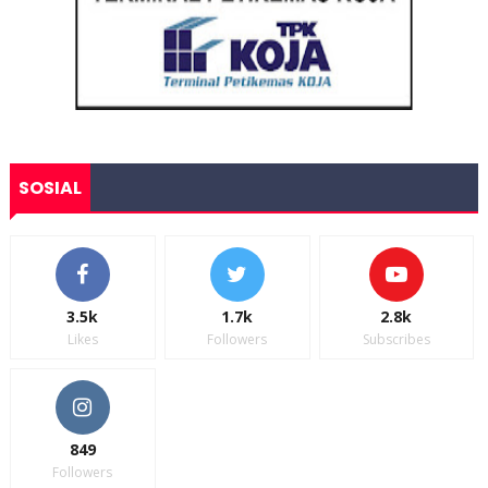
SOSIAL
3.5k
1.7k
2.8k
Likes
Followers
Subscribes
849
Followers