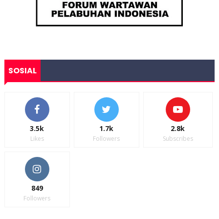
SOSIAL
3.5k
1.7k
2.8k
Likes
Followers
Subscribes
849
Followers