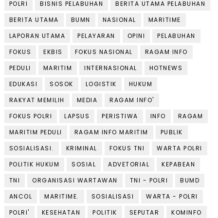
POLRI
BISNIS PELABUHAN
BERITA UTAMA PELABUHAN
BERITA UTAMA
BUMN
NASIONAL
MARITIME
LAPORAN UTAMA
PELAYARAN
OPINI
PELABUHAN
FOKUS
EKBIS
FOKUS NASIONAL
RAGAM INFO
PEDULI
MARITIM
INTERNASIONAL
HOTNEWS
EDUKASI
SOSOK
LOGISTIK
HUKUM
RAKYAT MEMILIH
MEDIA
RAGAM INFO'
FOKUS POLRI
LAPSUS
PERISTIWA
INFO
RAGAM
MARITIM PEDULI
RAGAM INFO MARITIM
PUBLIK
SOSIALISASI.
KRIMINAL
FOKUS TNI
WARTA POLRI
POLITIK HUKUM
SOSIAL
ADVETORIAL
KEPABEAN
TNI
ORGANISASI WARTAWAN
TNI - POLRI
BUMD
ANCOL
MARITIME.
SOSIALISASI
WARTA - POLRI
POLRI'
KESEHATAN
POLITIK
SEPUTAR
KOMINFO