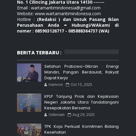
No. 1 Cilincing Jakarta Utara 14130 ------
Email : wartamaritimindonesia@gmail.com
Website: www.wartamaritimindonesia.com
Hotline :
(Redaksi ) dan Untuk Pasang Iklan
Perusahaan Anda = Hubungi/WAkami di
nomer : 085903126717 - 085888364737 (WA)
BERITA TERBARU :
Setahun Prabowo-Gibran : Energi
Mandiri, Pangan Berdaulat, Rakyat
Dapat Kerja
Hamron
Oct 15, 2025
KPLP Tanjung Priok dan Kejaksaan
Negeri Jakarta Utara Tandatangani
Kesepakatan Bersama
Unknown
Aug 29, 2025
TPK Koja Perkuat Komitmen Bidang
Kesehatan