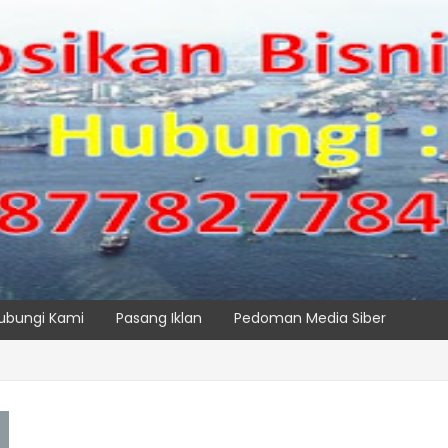
ubungi Kami
Pasang Iklan
Pedoman Media Siber
 TPK NILAM MELALUI PENAMBAHAN E-RTG RAMAH LINGKUNGAN
SPTP