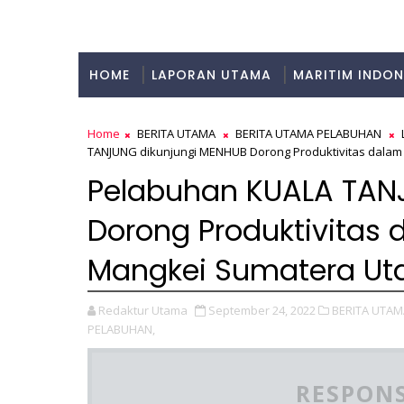
HOME
LAPORAN UTAMA
MARITIM INDON
KULINER
Home
BERITA UTAMA
BERITA UTAMA PELABUHAN
TANJUNG dikunjungi MENHUB Dorong Produktivitas dalam 
Pelabuhan KUALA TAN
Dorong Produktivitas 
Mangkei Sumatera Ut
Redaktur Utama
September 24, 2022
BERITA UTAM
PELABUHAN,
RESPONS