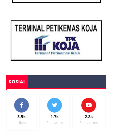
SOSIAL
3.5k
1.7k
2.8k
Likes
Followers
Subscribes