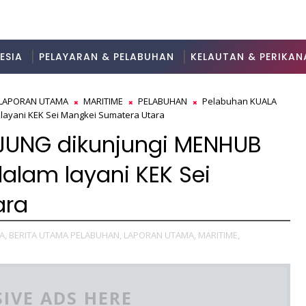
ESIA
PELAYARAN & PELABUHAN
KELAUTAN & PERIKAN
LAPORAN UTAMA
MARITIME
PELABUHAN
Pelabuhan KUALA
layani KEK Sei Mangkei Sumatera Utara
JUNG dikunjungi MENHUB
dalam layani KEK Sei
ara
A,
BERITA UTAMA PELABUHAN,
LAPORAN UTAMA,
MARITIME,
IVE ADS HERE