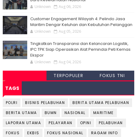
Unknown
Aug 06, 2026
Customer Engagement Wilayah 4: Pelindo Jasa
Maritim Dengar Keluhan dan Kebutuhan Pelanggan
Unknown
Aug 05, 2026
Tingkatkan Transparansi dan Kelancaran Logistik,
IPC TPK Siap Operasikan Alat Pemindai Peti Kemas
Ekspor
Unknown
Aug 04, 2026
TERPOPULER
FOKUS TNI
TAGS
POLRI
BISNIS PELABUHAN
BERITA UTAMA PELABUHAN
BERITA UTAMA
BUMN
NASIONAL
MARITIME
LAPORAN UTAMA
PELAYARAN
OPINI
PELABUHAN
FOKUS
EKBIS
FOKUS NASIONAL
RAGAM INFO