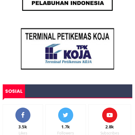
SOSIAL
3.5k
1.7k
2.8k
Likes
Followers
Subscribes