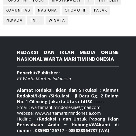
FOKUS TNI - POLRI
MASYARAKAT
P
TNI POLRI
KOMUNITAS
NASIONA
OTOMOTIF
PAJAK
PILKADA
TNI -
WISATA
REDAKSI DAN IKLAN MEDIA ONLINE
NASIONAL WARTA MARITIM INDONESIA
Penerbit/Publisher :
PT Warta Maritim Indonesia
Alamat Redaksi, Iklan dan Sirkulasi : Alamat
Redaksi/Iklan /Sirkulasi : Jl Baru Gg. 2 Dalam
No. 1 Cilincing Jakarta Utara 14130 ------
Email : wartamaritimindonesia@gmail.com
Website: www.wartamaritimindonesia.com
Hotline :
(Redaksi ) dan Untuk Pasang Iklan
Perusahaan Anda = Hubungi/WAkami di
nomer : 085903126717 - 085888364737 (WA)