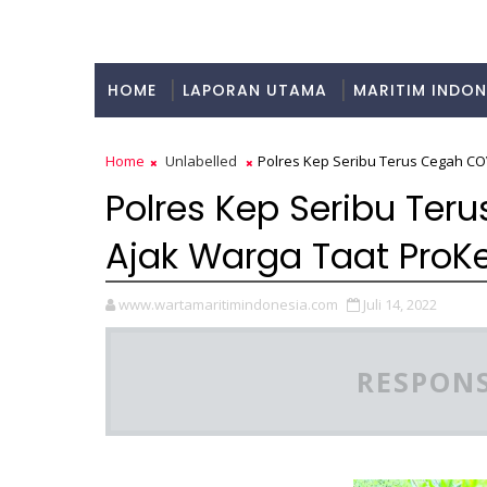
HOME
LAPORAN UTAMA
MARITIM INDON
KULINER
Home
Unlabelled
Polres Kep Seribu Terus Cegah CO
Polres Kep Seribu Te
Ajak Warga Taat ProK
www.wartamaritimindonesia.com
Juli 14, 2022
RESPONS