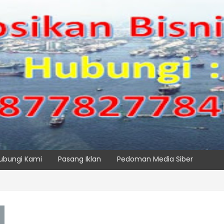
ubungi Kami
Pasang Iklan
Pedoman Media Siber
, IPC TPK Siap Operasikan Alat Pemindai Peti Kemas Ekspor
SPTP