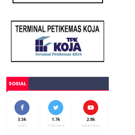
SOSIAL
3.5k
1.7k
2.8k
Likes
Followers
Subscribes