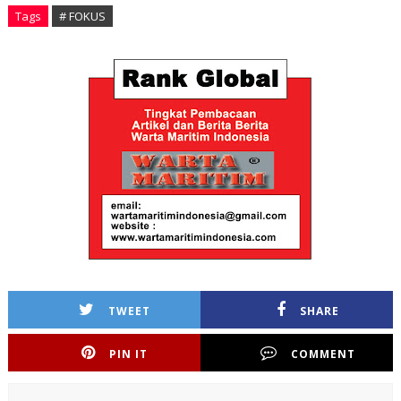
Tags
# FOKUS
TWEET
SHARE
PIN IT
COMMENT