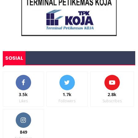
SOSIAL
3.5k
1.7k
2.8k
Likes
Followers
Subscribes
849