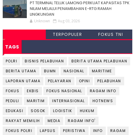
PT TERMINAL TELUK LAMONG PERKUAT KAPASITAS TPK
NILAM MELALUI PENAMBAHAN E-RTG RAMAH
LINGKUNGAN
Unknown
Aug 03, 2026
TERPOPULER
FOKUS TNI
TAGS
POLRI
BISNIS PELABUHAN
BERITA UTAMA PELABUHAN
BERITA UTAMA
BUMN
NASIONAL
MARITIME
LAPORAN UTAMA
PELAYARAN
OPINI
PELABUHAN
FOKUS
EKBIS
FOKUS NASIONAL
RAGAM INFO
PEDULI
MARITIM
INTERNASIONAL
HOTNEWS
EDUKASI
SOSOK
LOGISTIK
HUKUM
RAKYAT MEMILIH
MEDIA
RAGAM INFO'
FOKUS POLRI
LAPSUS
PERISTIWA
INFO
RAGAM