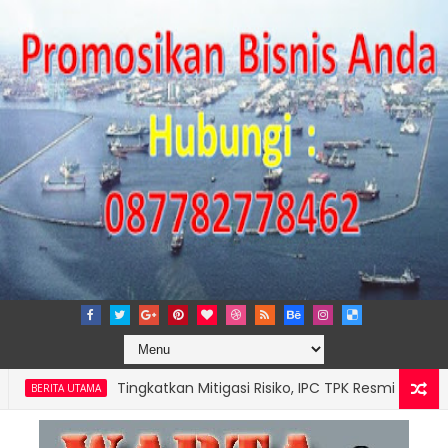
Tingkatkan Mitigasi Risiko, IPC TPK Resmi Perpanjang Si
TA UTAMA