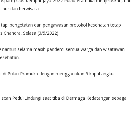
ospam) Ops Ketupat Jaya-2022 Pulau Pramuka menjelaskan, hari
libur dan berwisata.
l tapi pengetatan dan pengawasan protokol kesehatan tetap
s Chandra, Selasa (3/5/2022).
19 namun selama masih pandemi semua warga dan wisatawan
kesehatan.
iba di Pulau Pramuka dengan menggunakan 5 kapal angkut
i scan PeduliLindungi saat tiba di Dermaga Kedatangan sebagai