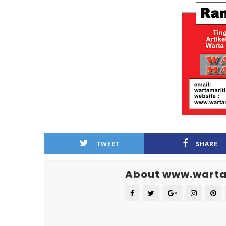
TWEET
SHARE
About www.warta