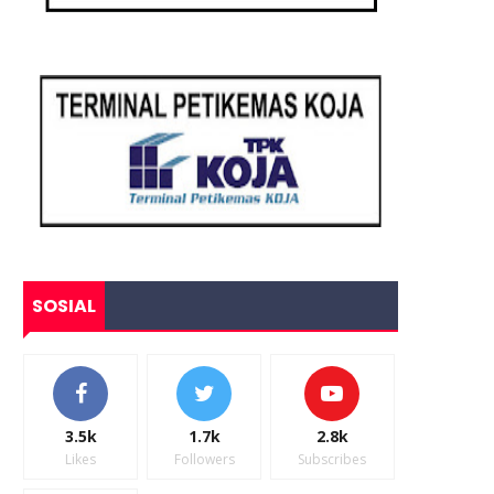
SOSIAL
3.5k
1.7k
2.8k
Likes
Followers
Subscribes