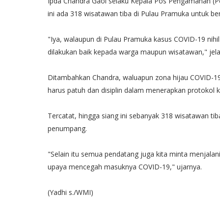
Ipda Chandra Gaol selaku Kepala Pos Pengamanan (P
ini ada 318 wisatawan tiba di Pulau Pramuka untuk ber
"Iya, walaupun di Pulau Pramuka kasus COVID-19 nihi
dilakukan baik kepada warga maupun wisatawan," jela
Ditambahkan Chandra, waluapun zona hijau COVID-
harus patuh dan disiplin dalam menerapkan protokol 
Tercatat, hingga siang ini sebanyak 318 wisatawan t
penumpang.
"Selain itu semua pendatang juga kita minta menjalan
upaya mencegah masuknya COVID-19," ujarnya.
(Yadhi s./WMI)