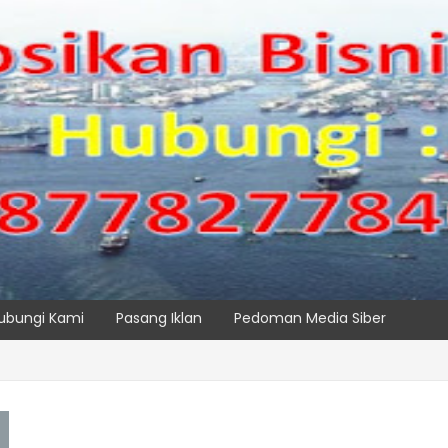
ubungi Kami
Pasang Iklan
Pedoman Media Siber
 IPC TPK Siap Operasikan Alat Pemindai Peti Kemas Ekspor
SPTP