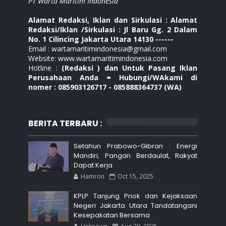
PT Warta Maritim Indonesia
Alamat Redaksi, Iklan dan Sirkulasi : Alamat
Redaksi/Iklan /Sirkulasi : Jl Baru Gg. 2 Dalam
No. 1 Cilincing Jakarta Utara 14130 ------
Email : wartamaritimindonesia@gmail.com
Website: www.wartamaritimindonesia.com
Hotline :
(Redaksi ) dan Untuk Pasang Iklan
Perusahaan Anda = Hubungi/WAkami di
nomer : 085903126717 - 085888364737 (WA)
BERITA TERBARU :
Setahun Prabowo-Gibran : Energi
Mandiri, Pangan Berdaulat, Rakyat
Dapat Kerja
Hamron
Oct 15, 2025
KPLP Tanjung Priok dan Kejaksaan
Negeri Jakarta Utara Tandatangani
Kesepakatan Bersama