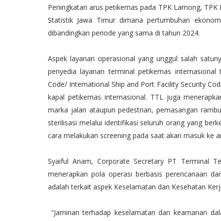
Peningkatan arus petikemas pada TPK Lamong, TPK N
Statistik Jawa Timur dimana pertumbuhan ekonom
dibandingkan periode yang sama di tahun 2024.
Aspek layanan operasional yang unggul salah satu
penyedia layanan terminal petikemas internasiona
Code/ International Ship and Port Facility Security 
kapal petikemas internasional. TTL juga menerapka
marka jalan ataupun pedestrian, pemasangan rambu-
sterilisasi melalui identifikasi seluruh orang yang b
cara melakukan screening pada saat akan masuk ke are
Syaiful Anam, Corporate Secretary PT Terminal 
menerapkan pola operasi berbasis perencanaan dan
adalah terkait aspek Keselamatan dan Kesehatan Ker
“Jaminan terhadap keselamatan dan keamanan dala