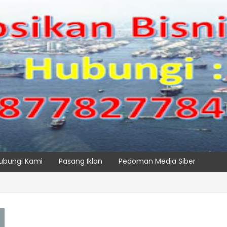
ubungi Kami
Pasang Iklan
Pedoman Media Siber
PC TPK Siap Operasikan Alat Pemindai Peti Kemas Ekspor
SPTP