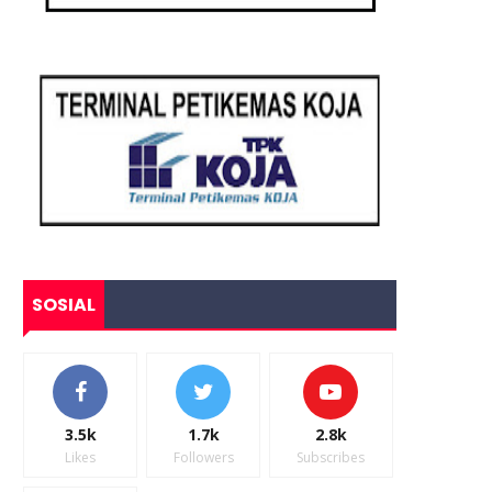
SOSIAL
3.5k
1.7k
2.8k
Likes
Followers
Subscribes