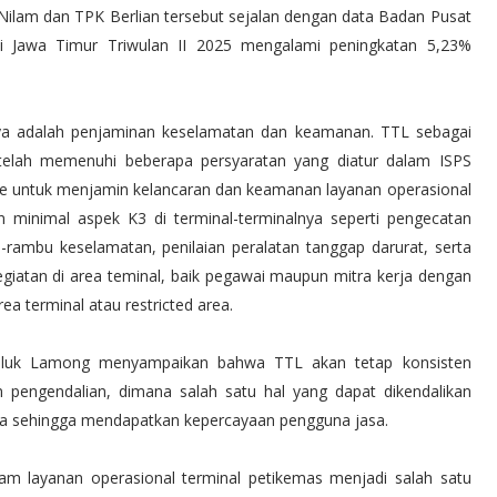
ilam dan TPK Berlian tersebut sejalan dengan data Badan Pusat
i Jawa Timur Triwulan II 2025 mengalami peningkatan 5,23%
nya adalah penjaminan keselamatan dan keamanan. TTL sebagai
l telah memenuhi beberapa persyaratan yang diatur dalam ISPS
Code untuk menjamin kelancaran dan keamanan layanan operasional
n minimal aspek K3 di terminal-terminalnya seperti pengecatan
rambu keselamatan, penilaian peralatan tanggap darurat, serta
erkegiatan di area teminal, baik pegawai maupun mitra kerja dengan
a terminal atau restricted area.
Teluk Lamong menyampaikan bahwa TTL akan tetap konsisten
 pengendalian, dimana salah satu hal yang dapat dikendalikan
ja sehingga mendapatkan kepercayaan pengguna jasa.
m layanan operasional terminal petikemas menjadi salah satu