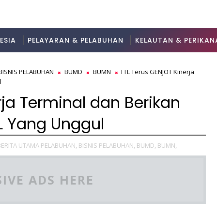
ESIA
PELAYARAN & PELABUHAN
KELAUTAN & PERIKAN
BISNIS PELABUHAN
BUMD
BUMN
TTL Terus GENJOT Kinerja
l
rja Terminal dan Berikan
 Yang Unggul
BERITA UTAMA PELABUHAN,
BISNIS PELABUHAN,
BUMD,
BUMN,
IVE ADS HERE