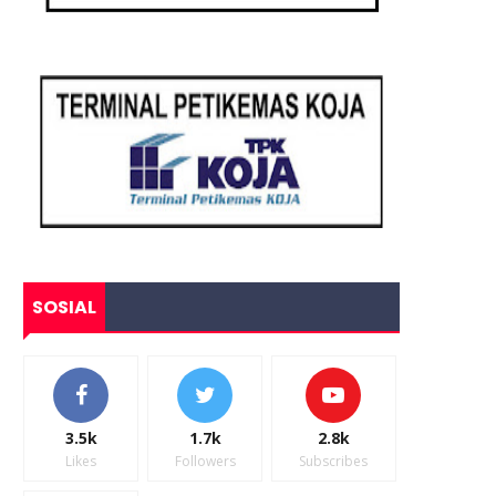
SOSIAL
3.5k
1.7k
2.8k
Likes
Followers
Subscribes