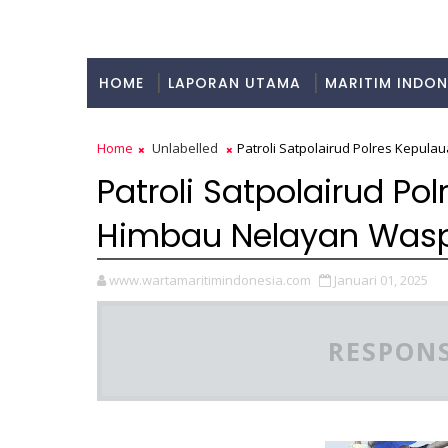
HOME
LAPORAN UTAMA
MARITIM INDON
KULINER
Home
Unlabelled
Patroli Satpolairud Polres Kepul
Patroli Satpolairud Po
Himbau Nelayan Was
www.wartamaritimindonesia.com
Januari 01, 2025
RESPONS