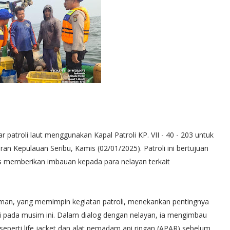
 patroli laut menggunakan Kapal Patroli KP. VII - 40 - 203 untuk
an Kepulauan Seribu, Kamis (02/01/2025). Patroli ini bertujuan
gus memberikan imbauan kepada para nelayan terkait
iman, yang memimpin kegiatan patroli, menekankan pentingnya
i pada musim ini. Dalam dialog dengan nelayan, ia mengimbau
eperti life jacket dan alat pemadam api ringan (APAR) sebelum