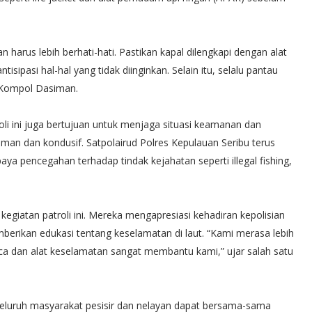
n harus lebih berhati-hati. Pastikan kapal dilengkapi dengan alat
sipasi hal-hal yang tidak diinginkan. Selain itu, selalu pantau
r Kompol Dasiman.
li ini juga bertujuan untuk menjaga situasi keamanan dan
aman dan kondusif. Satpolairud Polres Kepulauan Seribu terus
ya pencegahan terhadap tindak kejahatan seperti illegal fishing,
egiatan patroli ini. Mereka mengapresiasi kehadiran kepolisian
erikan edukasi tentang keselamatan di laut. “Kami merasa lebih
ca dan alat keselamatan sangat membantu kami,” ujar salah satu
seluruh masyarakat pesisir dan nelayan dapat bersama-sama