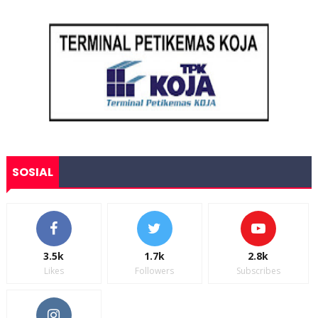
SOSIAL
3.5k
1.7k
2.8k
Likes
Followers
Subscribes