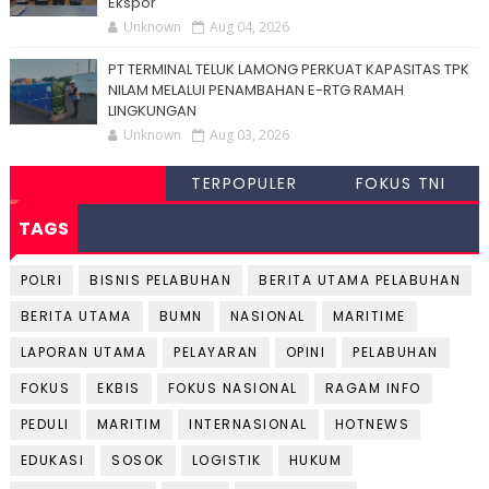
Ekspor
Unknown
Aug 04, 2026
PT TERMINAL TELUK LAMONG PERKUAT KAPASITAS TPK
NILAM MELALUI PENAMBAHAN E-RTG RAMAH
LINGKUNGAN
Unknown
Aug 03, 2026
TERPOPULER
FOKUS TNI
TAGS
POLRI
BISNIS PELABUHAN
BERITA UTAMA PELABUHAN
BERITA UTAMA
BUMN
NASIONAL
MARITIME
LAPORAN UTAMA
PELAYARAN
OPINI
PELABUHAN
FOKUS
EKBIS
FOKUS NASIONAL
RAGAM INFO
PEDULI
MARITIM
INTERNASIONAL
HOTNEWS
EDUKASI
SOSOK
LOGISTIK
HUKUM