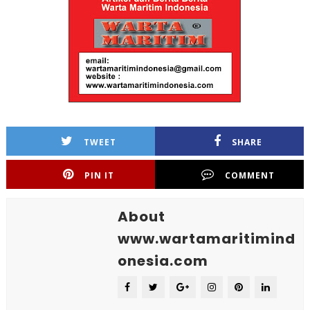
TWEET
SHARE
PIN IT
COMMENT
About
www.wartamaritimind
onesia.com