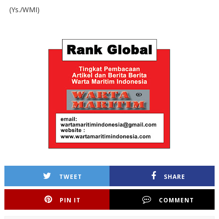
(Ys./WMI)
TWEET
SHARE
PIN IT
COMMENT