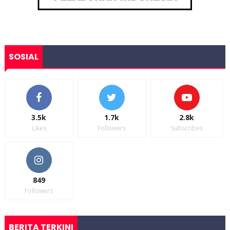
SOSIAL
3.5k
1.7k
2.8k
Likes
Followers
Subscribes
849
Followers
BERITA TERKINI