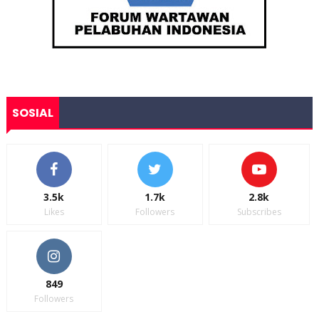
SOSIAL
3.5k
1.7k
2.8k
Likes
Followers
Subscribes
849
Followers