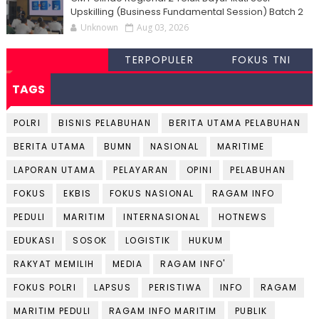
Upskilling (Business Fundamental Session) Batch 2
Unknown
Aug 03, 2026
TERPOPULER
FOKUS TNI
TAGS
POLRI
BISNIS PELABUHAN
BERITA UTAMA PELABUHAN
BERITA UTAMA
BUMN
NASIONAL
MARITIME
LAPORAN UTAMA
PELAYARAN
OPINI
PELABUHAN
FOKUS
EKBIS
FOKUS NASIONAL
RAGAM INFO
PEDULI
MARITIM
INTERNASIONAL
HOTNEWS
EDUKASI
SOSOK
LOGISTIK
HUKUM
RAKYAT MEMILIH
MEDIA
RAGAM INFO'
FOKUS POLRI
LAPSUS
PERISTIWA
INFO
RAGAM
MARITIM PEDULI
RAGAM INFO MARITIM
PUBLIK