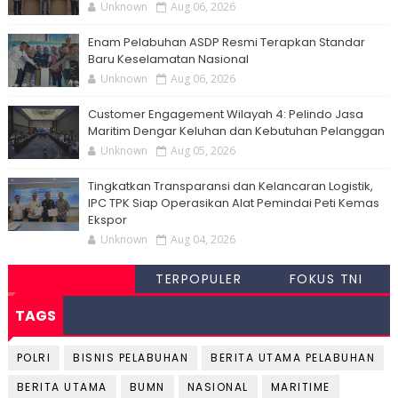
Unknown
Aug 06, 2026
Enam Pelabuhan ASDP Resmi Terapkan Standar
Baru Keselamatan Nasional
Unknown
Aug 06, 2026
Customer Engagement Wilayah 4: Pelindo Jasa
Maritim Dengar Keluhan dan Kebutuhan Pelanggan
Unknown
Aug 05, 2026
Tingkatkan Transparansi dan Kelancaran Logistik,
IPC TPK Siap Operasikan Alat Pemindai Peti Kemas
Ekspor
Unknown
Aug 04, 2026
TERPOPULER
FOKUS TNI
TAGS
POLRI
BISNIS PELABUHAN
BERITA UTAMA PELABUHAN
BERITA UTAMA
BUMN
NASIONAL
MARITIME