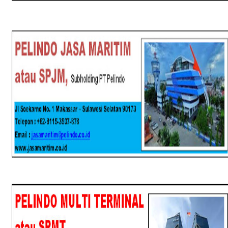
SPJM
SPMT