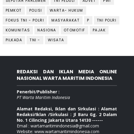
SEPUTAR PARLEMEN
TNI PEDULI
ADVET
PWI
PEMKOT
POLISI
WARTA- HUKUM
FOKUS TNI - POLRI
MASYARAKAT
P
TNI POLRI
KOMUNITAS
NASIONA
OTOMOTIF
PAJAK
PILKADA
TNI -
WISATA
REDAKSI DAN IKLAN MEDIA ONLINE
NASIONAL WARTA MARITIM INDONESIA
Penerbit/Publisher :
PT Warta Maritim Indonesia
Alamat Redaksi, Iklan dan Sirkulasi : Alamat
Redaksi/Iklan /Sirkulasi : Jl Baru Gg. 2 Dalam
No. 1 Cilincing Jakarta Utara 14130 ------
Email : wartamaritimindonesia@gmail.com
Website: www.wartamaritimindonesia.com