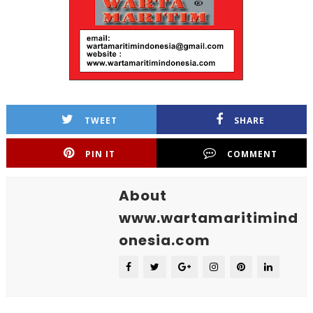
TWEET
SHARE
PIN IT
COMMENT
About
www.wartamaritimind
onesia.com