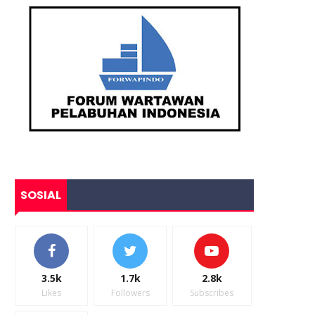
SOSIAL
3.5k
1.7k
2.8k
Likes
Followers
Subscribes