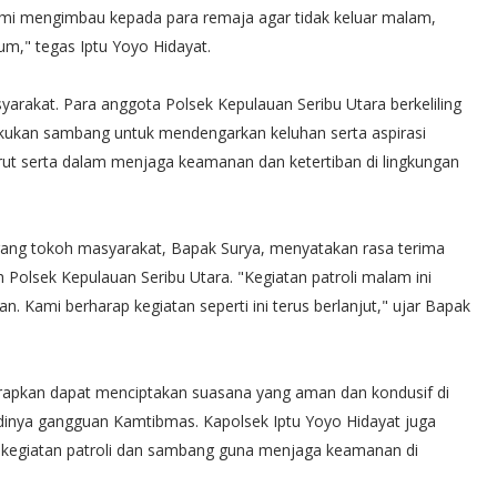
Kami mengimbau kepada para remaja agar tidak keluar malam,
um," tegas Iptu Yoyo Hidayat.
yarakat. Para anggota Polsek Kepulauan Seribu Utara berkeliling
akukan sambang untuk mendengarkan keluhan serta aspirasi
rut serta dalam menjaga keamanan dan ketertiban di lingkungan
orang tokoh masyarakat, Bapak Surya, menyatakan rasa terima
 Polsek Kepulauan Seribu Utara. "Kegiatan patroli malam ini
Kami berharap kegiatan seperti ini terus berlanjut," ujar Bapak
harapkan dapat menciptakan suasana yang aman dan kondusif di
adinya gangguan Kamtibmas. Kapolsek Iptu Yoyo Hidayat juga
kegiatan patroli dan sambang guna menjaga keamanan di