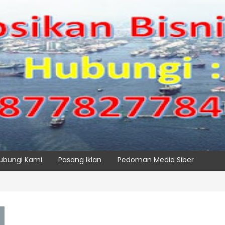
ubungi Kami
Pasang Iklan
Pedoman Media Siber
PK NILAM MELALUI PENAMBAHAN E-RTG RAMAH LINGKUNGAN
SPTP