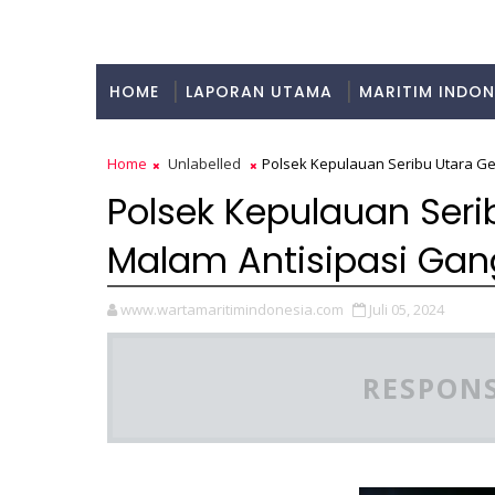
HOME
LAPORAN UTAMA
MARITIM INDON
KULINER
Home
Unlabelled
Polsek Kepulauan Seribu Utara Ge
Polsek Kepulauan Serib
Malam Antisipasi Ga
www.wartamaritimindonesia.com
Juli 05, 2024
RESPONS