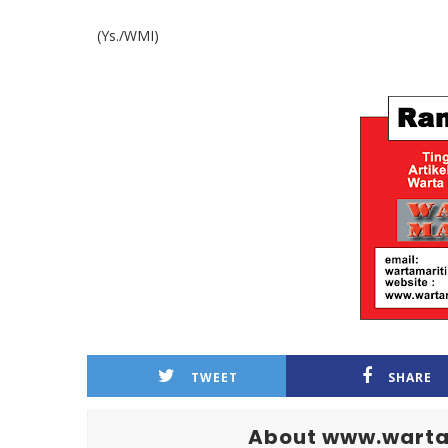
(Ys./WMI)
TWEET
SHARE
About www.warta