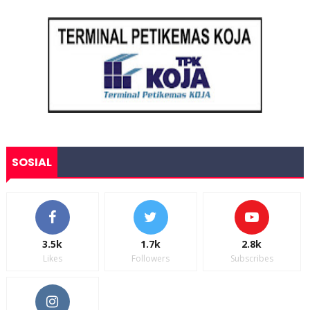
SOSIAL
3.5k
1.7k
2.8k
Likes
Followers
Subscribes