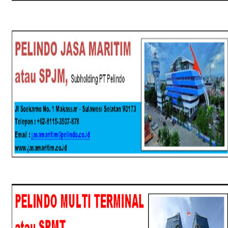
SPJM
SPMT