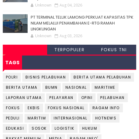
Unknown
Aug 04, 2026
PT TERMINAL TELUK LAMONG PERKUAT KAPASITAS TPK
NILAM MELALUI PENAMBAHAN E-RTG RAMAH
LINGKUNGAN
Unknown
Aug 03, 2026
TERPOPULER
FOKUS TNI
TAGS
POLRI
BISNIS PELABUHAN
BERITA UTAMA PELABUHAN
BERITA UTAMA
BUMN
NASIONAL
MARITIME
LAPORAN UTAMA
PELAYARAN
OPINI
PELABUHAN
FOKUS
EKBIS
FOKUS NASIONAL
RAGAM INFO
PEDULI
MARITIM
INTERNASIONAL
HOTNEWS
EDUKASI
SOSOK
LOGISTIK
HUKUM
RAKYAT MEMILIH
MEDIA
RAGAM INFO'