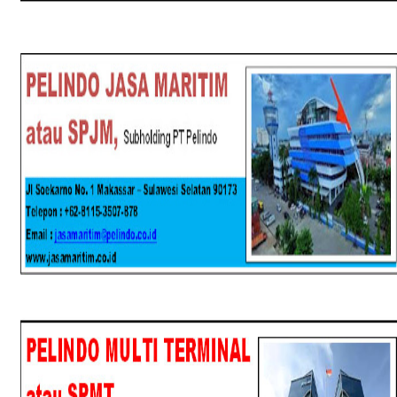
SPJM
SPMT