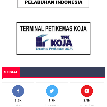
SOSIAL
3.5k
1.7k
2.8k
Likes
Followers
Subscribes