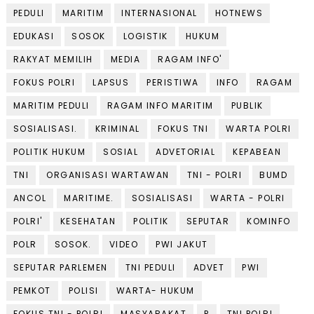
PEDULI
MARITIM
INTERNASIONAL
HOTNEWS
EDUKASI
SOSOK
LOGISTIK
HUKUM
RAKYAT MEMILIH
MEDIA
RAGAM INFO'
FOKUS POLRI
LAPSUS
PERISTIWA
INFO
RAGAM
MARITIM PEDULI
RAGAM INFO MARITIM
PUBLIK
SOSIALISASI.
KRIMINAL
FOKUS TNI
WARTA POLRI
POLITIK HUKUM
SOSIAL
ADVETORIAL
KEPABEAN
TNI
ORGANISASI WARTAWAN
TNI - POLRI
BUMD
ANCOL
MARITIME.
SOSIALISASI
WARTA - POLRI
POLRI'
KESEHATAN
POLITIK
SEPUTAR
KOMINFO
POLR
SOSOK.
VIDEO
PWI JAKUT
SEPUTAR PARLEMEN
TNI PEDULI
ADVET
PWI
PEMKOT
POLISI
WARTA- HUKUM
FOKUS TNI - POLRI
MASYARAKAT
P
TNI POLRI