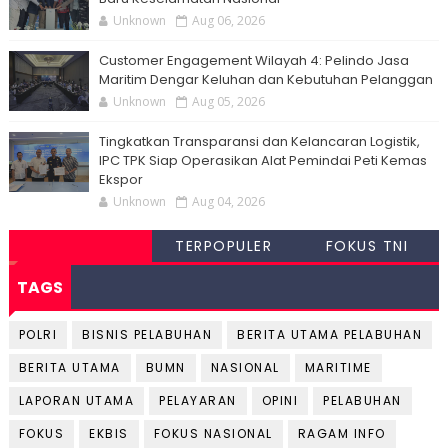
Unknown
Aug 06, 2026
Customer Engagement Wilayah 4: Pelindo Jasa
Maritim Dengar Keluhan dan Kebutuhan Pelanggan
Unknown
Aug 05, 2026
Tingkatkan Transparansi dan Kelancaran Logistik,
IPC TPK Siap Operasikan Alat Pemindai Peti Kemas
Ekspor
Unknown
Aug 04, 2026
TERPOPULER
FOKUS TNI
TAGS
POLRI
BISNIS PELABUHAN
BERITA UTAMA PELABUHAN
BERITA UTAMA
BUMN
NASIONAL
MARITIME
LAPORAN UTAMA
PELAYARAN
OPINI
PELABUHAN
FOKUS
EKBIS
FOKUS NASIONAL
RAGAM INFO