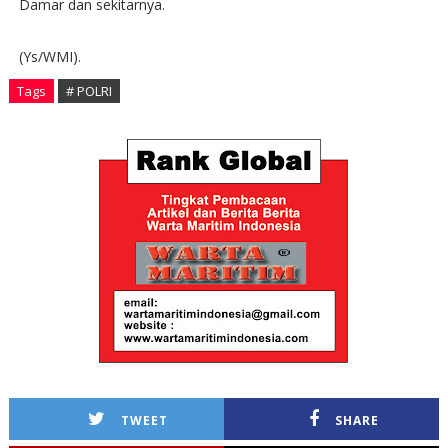
Damar dan sekitarnya.
(Ys/WMI).
Tags
# POLRI
TWEET
SHARE