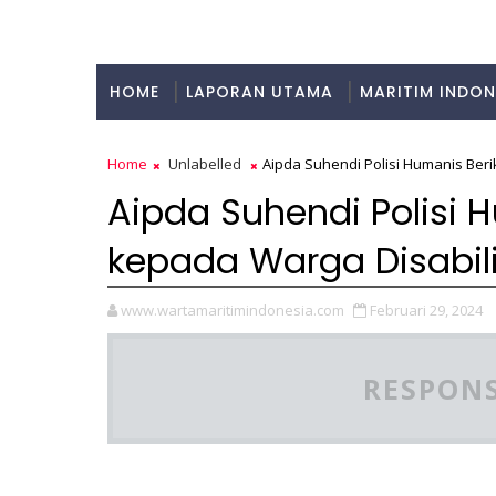
HOME
LAPORAN UTAMA
MARITIM INDON
KULINER
Home
Unlabelled
Aipda Suhendi Polisi Humanis Ber
Aipda Suhendi Polisi 
kepada Warga Disabil
www.wartamaritimindonesia.com
Februari 29, 2024
RESPONS