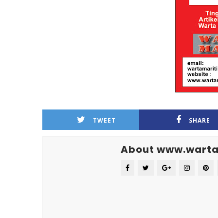
TWEET
SHARE
About www.warta