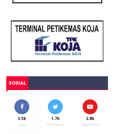
SOSIAL
3.5k
1.7k
2.8k
Likes
Followers
Subscribes