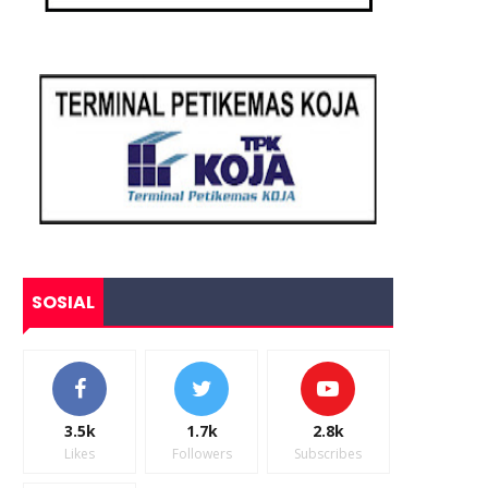
SOSIAL
3.5k
1.7k
2.8k
Likes
Followers
Subscribes