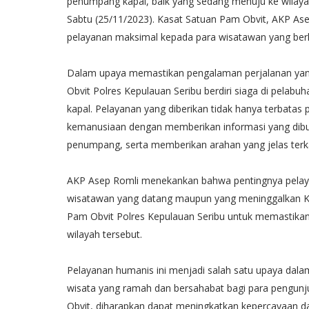
penumpang kapal, baik yang sedang menuju ke wilaya
Sabtu (25/11/2023). Kasat Satuan Pam Obvit, AKP 
pelayanan maksimal kepada para wisatawan yang berk
Dalam upaya memastikan pengalaman perjalanan ya
Obvit Polres Kepulauan Seribu berdiri siaga di pela
kapal. Pelayanan yang diberikan tidak hanya terbata
kemanusiaan dengan memberikan informasi yang dibu
penumpang, serta memberikan arahan yang jelas terka
AKP Asep Romli menekankan bahwa pentingnya pelaya
wisatawan yang datang maupun yang meninggalkan Kep
Pam Obvit Polres Kepulauan Seribu untuk memastik
wilayah tersebut.
Pelayanan humanis ini menjadi salah satu upaya dala
wisata yang ramah dan bersahabat bagi para pengunj
Obvit, diharapkan dapat meningkatkan kepercayaan da