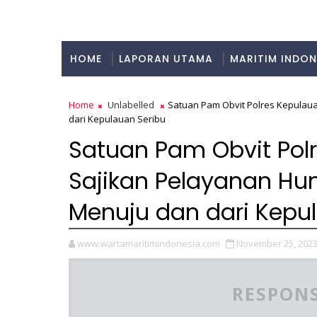
HOME
LAPORAN UTAMA
MARITIM INDON
KULINER
Home
Unlabelled
Satuan Pam Obvit Polres Kepulau
dari Kepulauan Seribu
Satuan Pam Obvit Pol
Sajikan Pelayanan H
Menuju dan dari Kepu
www.wartamaritimindonesia.com
November 25, 202
RESPONS