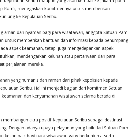
h Kepulauan Seribu maupun yang akan kembali ke Jakarta pada
Asep Romli, menegaskan komitmennya untuk memberikan
unjung ke Kepulauan Seribu.
ng aman dan nyaman bagi para wisatawan, anggota Satuan Pam
buhan untuk memberikan bantuan dan informasi kepada penumpang
s pada aspek keamanan, tetapi juga mengedepankan aspek
tuhkan, mendengarkan keluhan atau pertanyaan dari para
it perjalanan mereka.
nan yang humanis dan ramah dari pihak kepolisian kepada
ulauan Seribu. Hal ini menjadi bagian dari komitmen Satuan
an keamanan dan kenyamanan wisatawan selama berada di
m membangun citra positif Kepulauan Seribu sebagai destinasi
ung. Dengan adanya upaya pelayanan yang baik dari Satuan Pam
n kesan baik bagi para wisatawan yang berkunjung, serta