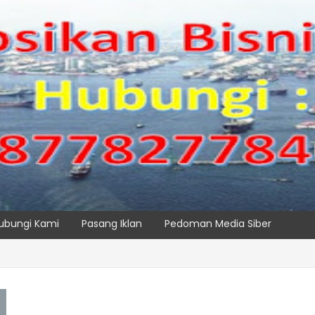
ubungi Kami
Pasang Iklan
Pedoman Media Siber
 IPC TPK Siap Operasikan Alat Pemindai Peti Kemas Ekspor
SPTP