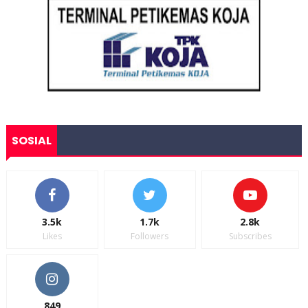
SOSIAL
3.5k
1.7k
2.8k
Likes
Followers
Subscribes
849