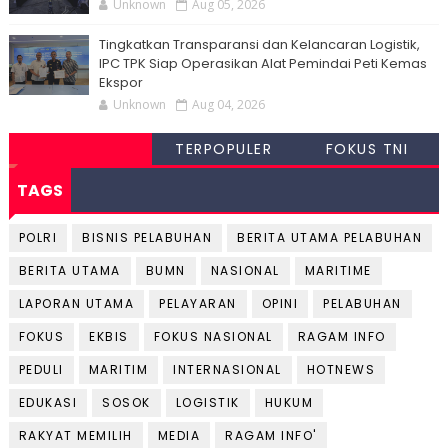
Unknown
Aug 05, 2026
Tingkatkan Transparansi dan Kelancaran Logistik,
IPC TPK Siap Operasikan Alat Pemindai Peti Kemas
Ekspor
Unknown
Aug 04, 2026
TERPOPULER
FOKUS TNI
TAGS
POLRI
BISNIS PELABUHAN
BERITA UTAMA PELABUHAN
BERITA UTAMA
BUMN
NASIONAL
MARITIME
LAPORAN UTAMA
PELAYARAN
OPINI
PELABUHAN
FOKUS
EKBIS
FOKUS NASIONAL
RAGAM INFO
PEDULI
MARITIM
INTERNASIONAL
HOTNEWS
EDUKASI
SOSOK
LOGISTIK
HUKUM
RAKYAT MEMILIH
MEDIA
RAGAM INFO'