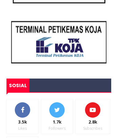
SOSIAL
3.5k
1.7k
2.8k
Likes
Followers
Subscribes