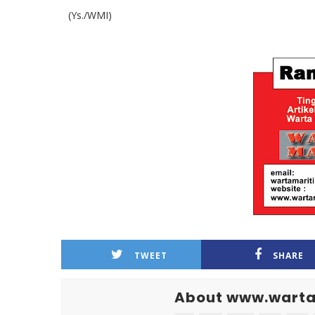
(Ys./WMI)
TWEET
SHARE
About www.warta