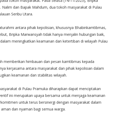
ada tokoh masyarakat. Pada Selasa (14/11/2023), Bripka
 Nalim dan Bapak Mahdum, dua tokoh masyarakat di Pulau
auan Seribu Utara.
aturahmi antara pihak kepolisian, khususnya Bhabinkamtibmas,
but, Bripka Marwansyah tidak hanya menjalin hubungan baik,
it dalam meningkatkan keamanan dan ketertiban di wilayah Pulau
alah memberikan himbauan dan pesan kamtibmas kepada
ya kerjasama antara masyarakat dan pihak kepolisian dalam
ikan keamanan dan stabilitas wilayah.
asyarakat di Pulau Pramuka diharapkan dapat menciptakan
eventif ini merupakan upaya bersama untuk menjaga keamanan
 berkomitmen untuk terus bersinergi dengan masyarakat dalam
 aman dan nyaman bagi semua warga.