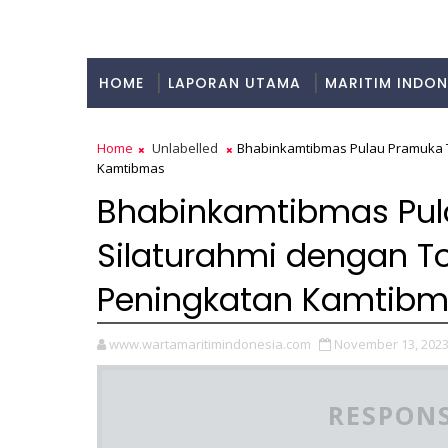
HOME
LAPORAN UTAMA
MARITIM INDON
KULINER
Home
Unlabelled
Bhabinkamtibmas Pulau Pramuka T
Kamtibmas
Bhabinkamtibmas Pula
Silaturahmi dengan T
Peningkatan Kamtib
www.wartamaritimindonesia.com
November 13, 202
RESPONS