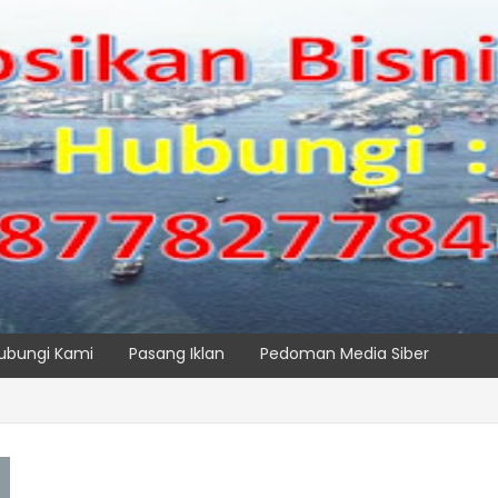
ubungi Kami
Pasang Iklan
Pedoman Media Siber
IPC TPK Siap Operasikan Alat Pemindai Peti Kemas Ekspor
SPTP