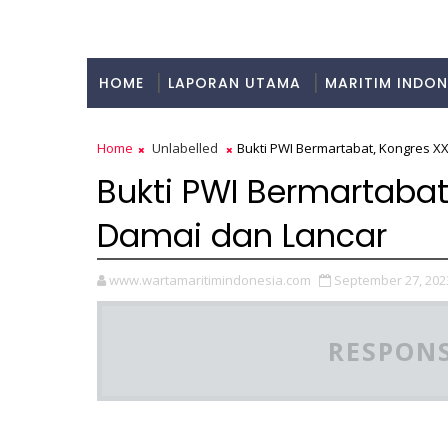
HOME
LAPORAN UTAMA
MARITIM INDON
KULINER
Home
Unlabelled
Bukti PWI Bermartabat, Kongres X
Bukti PWI Bermartaba
Damai dan Lancar
www.wartamaritimindonesia.com
September 27, 202
RESPONS