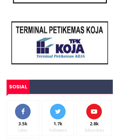
SOSIAL
3.5k
1.7k
2.8k
Likes
Followers
Subscribes