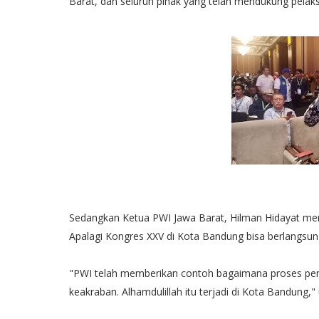
Barat, dan seluruh pihak yang telah mendukung pela
Sedangkan Ketua PWI Jawa Barat, Hilman Hidayat men
Apalagi Kongres XXV di Kota Bandung bisa berlangsu
"PWI telah memberikan contoh bagaimana proses pem
keakraban. Alhamdulillah itu terjadi di Kota Bandung,"