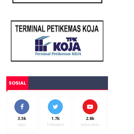
SOSIAL
3.5k
1.7k
2.8k
Likes
Followers
Subscribes