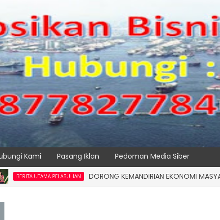
ubungi Kami
Pasang Iklan
Pedoman Media Siber
DORONG KEMANDIRIAN EKONOMI MASYARAKAT PESI
 UTAMA PELABUHAN
SPTP