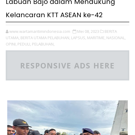
Labuan Bajo dalam Mendukung
Kelancaran KTT ASEAN ke-42
www.wartamaritimindonesia.com
Mei 08, 2023
BERITA
UTAMA,
BERITA UTAMA PELABUHAN,
LAPSUS,
MARITIME,
NASIONAL,
OPINI,
PEDULI,
PELABUHAN,
RESPONSIVE ADS HERE