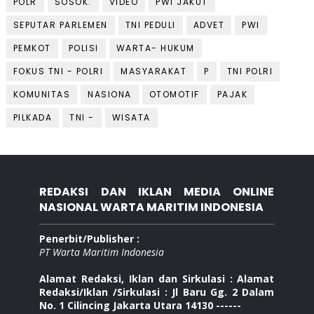
POLR
SOSOK.
VIDEO
PWI JAKUT
SEPUTAR PARLEMEN
TNI PEDULI
ADVET
PWI
PEMKOT
POLISI
WARTA- HUKUM
FOKUS TNI - POLRI
MASYARAKAT
P
TNI POLRI
KOMUNITAS
NASIONA
OTOMOTIF
PAJAK
PILKADA
TNI -
WISATA
REDAKSI DAN IKLAN MEDIA ONLINE
NASIONAL WARTA MARITIM INDONESIA
Penerbit/Publisher :
PT Warta Maritim Indonesia
Alamat Redaksi, Iklan dan Sirkulasi : Alamat
Redaksi/Iklan /Sirkulasi : Jl Baru Gg. 2 Dalam
No. 1 Cilincing Jakarta Utara 14130 ------