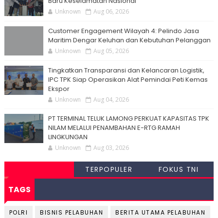
Baru Keselamatan Nasional
Unknown
Aug 06, 2026
Customer Engagement Wilayah 4: Pelindo Jasa
Maritim Dengar Keluhan dan Kebutuhan Pelanggan
Unknown
Aug 05, 2026
Tingkatkan Transparansi dan Kelancaran Logistik,
IPC TPK Siap Operasikan Alat Pemindai Peti Kemas
Ekspor
Unknown
Aug 04, 2026
PT TERMINAL TELUK LAMONG PERKUAT KAPASITAS TPK
NILAM MELALUI PENAMBAHAN E-RTG RAMAH
LINGKUNGAN
Unknown
Aug 03, 2026
TERPOPULER
FOKUS TNI
TAGS
POLRI
BISNIS PELABUHAN
BERITA UTAMA PELABUHAN