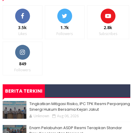
3.5k
1.7k
2.8k
Likes
Followers
Subscribes
849
Followers
BERITA TERKINI
Tingkatkan Mitigasi Risiko, IPC TPK Resmi Perpanjang
Sinergi Hukum Bersama Kejari Jakut
Unknown
Aug 06, 2026
Enam Pelabuhan ASDP Resmi Terapkan Standar