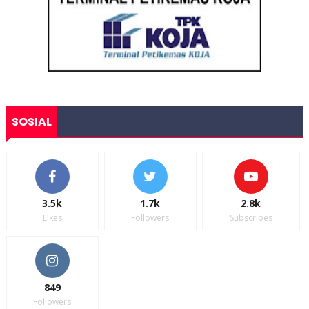
SOSIAL
3.5k
1.7k
2.8k
Likes
Followers
Subscribes
849
Followers