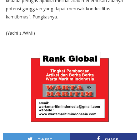
kepada petugas apabila melihat atau menemukan adanya
potensi gangguan yang dapat merusak kondusifitas
kamtibmas". Pungkasnya.
(Yadhi s./WMI)
TWEET
SHARE