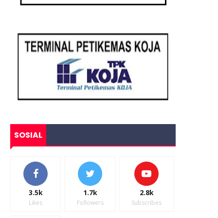
SOSIAL
3.5k
1.7k
2.8k
Likes
Followers
Subscribes