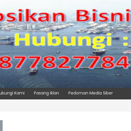
ubungi Kami
Pasang Iklan
Pedoman Media Siber
IPC TPK Siap Operasikan Alat Pemindai Peti Kemas Ekspor
SPTP