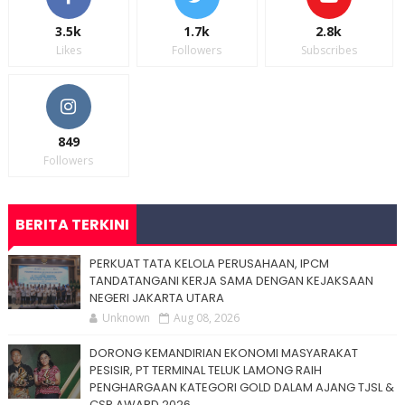
3.5k
1.7k
2.8k
Likes
Followers
Subscribes
849
Followers
BERITA TERKINI
PERKUAT TATA KELOLA PERUSAHAAN, IPCM
TANDATANGANI KERJA SAMA DENGAN KEJAKSAAN
NEGERI JAKARTA UTARA
Unknown
Aug 08, 2026
DORONG KEMANDIRIAN EKONOMI MASYARAKAT
PESISIR, PT TERMINAL TELUK LAMONG RAIH
PENGHARGAAN KATEGORI GOLD DALAM AJANG TJSL &
CSR AWARD 2026