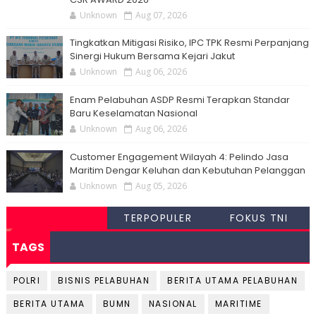
Unknown
Aug 07, 2026
Tingkatkan Mitigasi Risiko, IPC TPK Resmi Perpanjang
Sinergi Hukum Bersama Kejari Jakut
Unknown
Aug 06, 2026
Enam Pelabuhan ASDP Resmi Terapkan Standar
Baru Keselamatan Nasional
Unknown
Aug 06, 2026
Customer Engagement Wilayah 4: Pelindo Jasa
Maritim Dengar Keluhan dan Kebutuhan Pelanggan
Unknown
Aug 05, 2026
TERPOPULER
FOKUS TNI
TAGS
POLRI
BISNIS PELABUHAN
BERITA UTAMA PELABUHAN
BERITA UTAMA
BUMN
NASIONAL
MARITIME