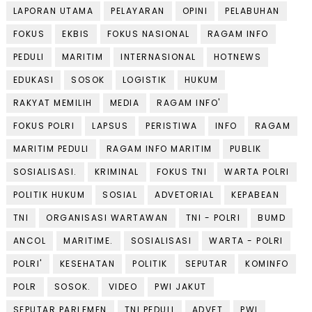
LAPORAN UTAMA
PELAYARAN
OPINI
PELABUHAN
FOKUS
EKBIS
FOKUS NASIONAL
RAGAM INFO
PEDULI
MARITIM
INTERNASIONAL
HOTNEWS
EDUKASI
SOSOK
LOGISTIK
HUKUM
RAKYAT MEMILIH
MEDIA
RAGAM INFO'
FOKUS POLRI
LAPSUS
PERISTIWA
INFO
RAGAM
MARITIM PEDULI
RAGAM INFO MARITIM
PUBLIK
SOSIALISASI.
KRIMINAL
FOKUS TNI
WARTA POLRI
POLITIK HUKUM
SOSIAL
ADVETORIAL
KEPABEAN
TNI
ORGANISASI WARTAWAN
TNI - POLRI
BUMD
ANCOL
MARITIME.
SOSIALISASI
WARTA - POLRI
POLRI'
KESEHATAN
POLITIK
SEPUTAR
KOMINFO
POLR
SOSOK.
VIDEO
PWI JAKUT
SEPUTAR PARLEMEN
TNI PEDULI
ADVET
PWI