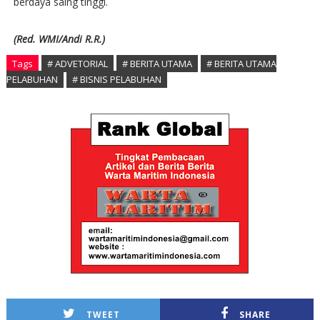
berdaya saing tinggi.
(Red. WMI/Andi R.R.)
Tags
# ADVETORIAL
# BERITA UTAMA
# BERITA UTAMA
PELABUHAN
# BISNIS PELABUHAN
TWEET
SHARE