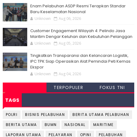
Enam Pelabuhan ASDP Resmi Terapkan Standar
Baru Keselamatan Nasional
Unknown
Aug 06, 2026
Customer Engagement Wilayah 4: Pelindo Jasa
Maritim Dengar Keluhan dan Kebutuhan Pelanggan
Unknown
Aug 05, 2026
Tingkatkan Transparansi dan Kelancaran Logistik,
IPC TPK Siap Operasikan Alat Pemindai Peti Kemas
Ekspor
Unknown
Aug 04, 2026
TERPOPULER
FOKUS TNI
TAGS
POLRI
BISNIS PELABUHAN
BERITA UTAMA PELABUHAN
BERITA UTAMA
BUMN
NASIONAL
MARITIME
LAPORAN UTAMA
PELAYARAN
OPINI
PELABUHAN