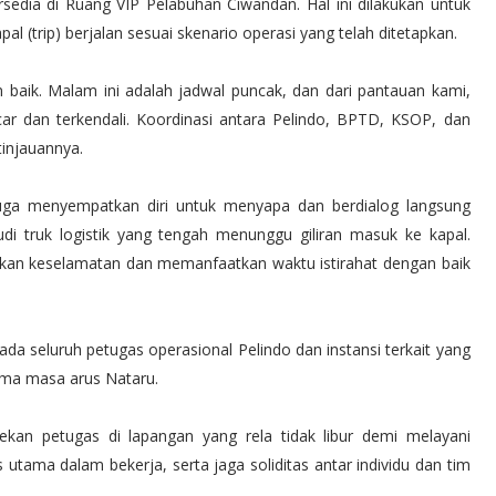
rsedia di Ruang VIP Pelabuhan Ciwandan. Hal ini dilakukan untuk
 (trip) berjalan sesuai skenario operasi yang telah ditetapkan.
 baik. Malam ini adalah jadwal puncak, dan dari pantauan kami,
ar dan terkendali. Koordinasi antara Pelindo, BPTD, KSOP, dan
tinjauannya.
ga menyempatkan diri untuk menyapa dan berdialog langsung
 truk logistik yang tengah menunggu giliran masuk ke kapal.
an keselamatan dan memanfaatkan waktu istirahat dengan baik
ada seluruh petugas operasional Pelindo dan instansi terkait yang
lama masa arus Nataru.
-rekan petugas di lapangan yang rela tidak libur demi melayani
 utama dalam bekerja, serta jaga soliditas antar individu dan tim