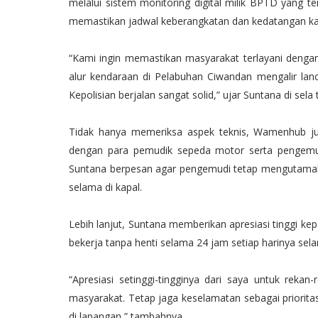
melalui sistem monitoring digital milik BPTD yang te
memastikan jadwal keberangkatan dan kedatangan kapal
“Kami ingin memastikan masyarakat terlayani dengan
alur kendaraan di Pelabuhan Ciwandan mengalir lanc
Kepolisian berjalan sangat solid,” ujar Suntana di sela 
Tidak hanya memeriksa aspek teknis, Wamenhub ju
dengan para pemudik sepeda motor serta pengemudi
Suntana berpesan agar pengemudi tetap mengutamak
selama di kapal.
Lebih lanjut, Suntana memberikan apresiasi tinggi kep
bekerja tanpa henti selama 24 jam setiap harinya se
“Apresiasi setinggi-tingginya dari saya untuk rekan
masyarakat. Tetap jaga keselamatan sebagai prioritas
di lapangan,” tambahnya.