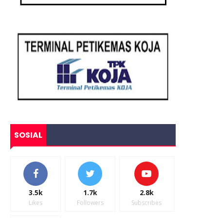
SOSIAL
3.5k
1.7k
2.8k
Likes
Followers
Subscribes