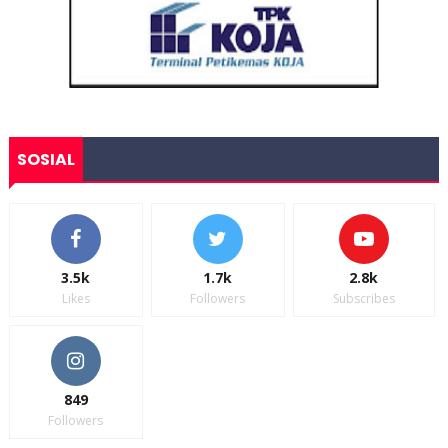
SOSIAL
3.5k
1.7k
2.8k
Likes
Followers
Subscribes
849
Followers