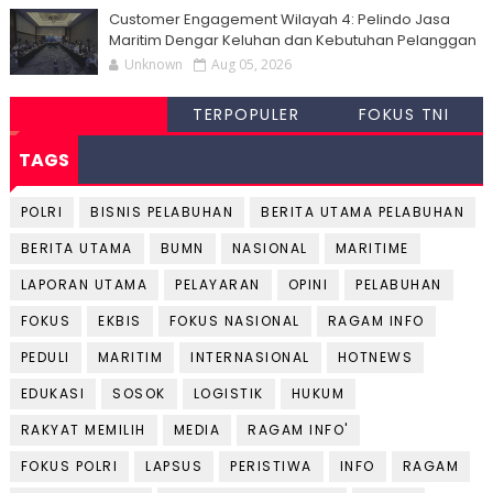
Customer Engagement Wilayah 4: Pelindo Jasa
Maritim Dengar Keluhan dan Kebutuhan Pelanggan
Unknown
Aug 05, 2026
TERPOPULER
FOKUS TNI
TAGS
POLRI
BISNIS PELABUHAN
BERITA UTAMA PELABUHAN
BERITA UTAMA
BUMN
NASIONAL
MARITIME
LAPORAN UTAMA
PELAYARAN
OPINI
PELABUHAN
FOKUS
EKBIS
FOKUS NASIONAL
RAGAM INFO
PEDULI
MARITIM
INTERNASIONAL
HOTNEWS
EDUKASI
SOSOK
LOGISTIK
HUKUM
RAKYAT MEMILIH
MEDIA
RAGAM INFO'
FOKUS POLRI
LAPSUS
PERISTIWA
INFO
RAGAM