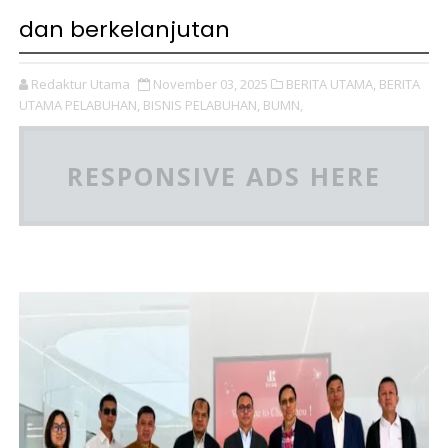
dan berkelanjutan
Redaktur Utama
November 03, 2025
BERITA UTAMA,
BERITA
UTAMA PELABUHAN,
BISNIS PELABUHAN,
BUMN,
RESPONSIVE ADS HERE