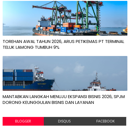
TOREHAN AWAL TAHUN 2026, ARUS PETIKEMAS PT TERMINAL
TELUK LAMONG TUMBUH 9%
MANTABKAN LANGKAH MENUJU EKSPANSI BISNIS 2026, SPJM
DORONG KEUNGGULAN BISNIS DAN LAYANAN
BLOGGER
DISQUS
FACEBOOK