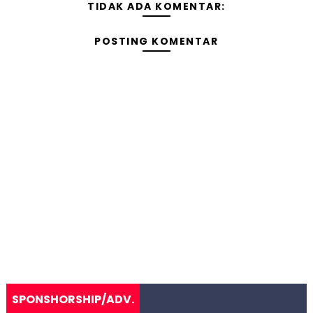
TIDAK ADA KOMENTAR:
POSTING KOMENTAR
SPONSHORSHIP/ADV.