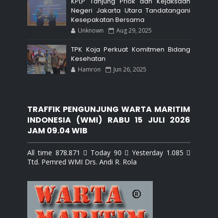
KPLP Tanjung Priok dan Kejaksaan
Negeri Jakarta Utara Tandatangani
Kesepakatan Bersama
Unknown
Aug 29, 2025
TPK Koja Perkuat Komitmen Bidang
Kesehatan
Hamron
Jun 26, 2025
TRAFFIK PENGUNJUNG WARTA MARITIM
INDONESIA (WMI) RABU 15 JULI 2026
JAM 09.04 WIB
All time 878.871  Today 90  Yesterday 1.085 
Ttd. Pemred WMI Drs. Andi R. Rola