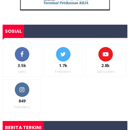
SOSIAL
3.5k
1.7k
2.8k
Likes
Followers
Subscribes
849
Followers
BERITA TERKINI