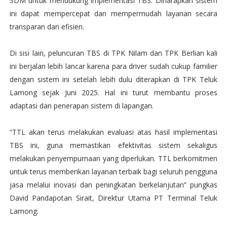
SDM untuk mendukung implementasi TBS. Diharapkan sistem
ini dapat mempercepat dan mempermudah layanan secara
transparan dan efisien.
Di sisi lain, peluncuran TBS di TPK Nilam dan TPK Berlian kali
ini berjalan lebih lancar karena para driver sudah cukup familier
dengan sistem ini setelah lebih dulu diterapkan di TPK Teluk
Lamong sejak Juni 2025. Hal ini turut membantu proses
adaptasi dan penerapan sistem di lapangan.
“TTL akan terus melakukan evaluasi atas hasil implementasi
TBS ini, guna memastikan efektivitas sistem sekaligus
melakukan penyempurnaan yang diperlukan. TTL berkomitmen
untuk terus memberikan layanan terbaik bagi seluruh pengguna
jasa melalui inovasi dan peningkatan berkelanjutan” pungkas
David Pandapotan Sirait, Direktur Utama PT Terminal Teluk
Lamong.