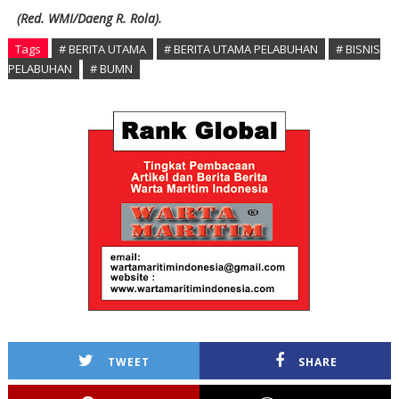
(Red. WMI/Daeng R. Rola).
Tags
# BERITA UTAMA
# BERITA UTAMA PELABUHAN
# BISNIS
PELABUHAN
# BUMN
TWEET
SHARE