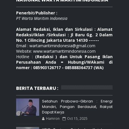
Penerbit/Publisher :
PT Warta Maritim Indonesia
Alamat Redaksi, Iklan dan Sirkulasi : Alamat
Redaksi/Iklan /Sirkulasi : Jl Baru Gg. 2 Dalam
No. 1 Cilincing Jakarta Utara 14130 ------
Email : wartamaritimindonesia@gmail.com
Website: www.wartamaritimindonesia.com
Hotline :
(Redaksi ) dan Untuk Pasang Iklan
Perusahaan Anda = Hubungi/WAkami di
nomer : 085903126717 - 085888364737 (WA)
BERITA TERBARU :
Setahun Prabowo-Gibran : Energi
Mandiri, Pangan Berdaulat, Rakyat
Dapat Kerja
Hamron
Oct 15, 2025