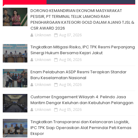
DORONG KEMANDIRIAN EKONOMI MASYARAKAT
PESISIR, PT TERMINAL TELUK LAMONG RAIH
PENGHARGAAN KATEGORI GOLD DALAM AJANG TJSL &
CSR AWARD 2026
Unknown
Aug 07, 2026
Tingkatkan Mitigasi Risiko, IPC TPK Resmi Perpanjang
Sinergi Hukum Bersama Kejari Jakut
Unknown
Aug 06, 2026
Enam Pelabuhan ASDP Resmi Terapkan Standar
Baru Keselamatan Nasional
Unknown
Aug 06, 2026
Customer Engagement Wilayah 4: Pelindo Jasa
Maritim Dengar Keluhan dan Kebutuhan Pelanggan
Unknown
Aug 05, 2026
Tingkatkan Transparansi dan Kelancaran Logistik,
IPC TPK Siap Operasikan Alat Pemindai Peti Kemas
Ekspor