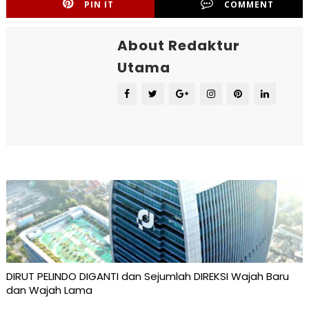
PIN IT
COMMENT
About Redaktur
Utama
DIRUT PELINDO DIGANTI dan Sejumlah DIREKSI Wajah Baru
dan Wajah Lama