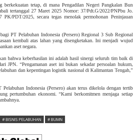
g berkekuatan tetap, di mana Pengadilan Negeri Pangkalan Bun
mbali tertanggal 27 Maret 2025 Nomor: 37/Pdt.G/2022/PNPbu Jo.
 PK/PDT/2025, secara tegas menolak permohonan Peninjauan
bagi PT Pelabuhan Indonesia (Persero)
Regional 3 Sub Regional
aan kembali atas lahan yang disengketakan. Ini menjadi wujud
ankan aset negara.
bahwa keberhasilan ini adalah hasil sinergi seluruh tim baik di
 dari JPN. “Pengamanan aset ini bukan sekadar persoalan hukum,
elabuhan dan kepentingan logistik nasional di Kalimantan Tengah,”
T Pel
abuhan Indonesia
(Persero) akan terus dikelola dengan tertib
ung pertumbuhan ekonomi. “Kami berkomitmen menjaga setiap
tambahnya.
# BISNIS PELABUHAN
# BUMN