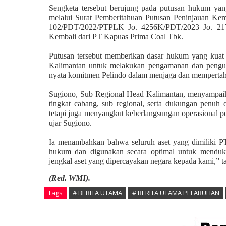
Sengketa tersebut berujung pada putusan hukum yan
melalui Surat Pemberitahuan Putusan Peninjauan Ke
102/PDT/2022/PTPLK Jo. 4256K/PDT/2023 Jo. 217
Kembali dari PT Kapuas Prima Coal Tbk.
Putusan tersebut memberikan dasar hukum yang kuat 
Kalimantan
untuk melakukan pengamanan dan penguas
nyata komitmen Pelindo dalam menjaga dan mempertah
Sugiono, Sub Regional Head Kalimantan, menyampaikan 
tingkat cabang, sub regional, serta dukungan penuh
tetapi juga menyangkut keberlangsungan operasional p
ujar Sugiono.
Ia menambahkan bahwa seluruh aset yang dimiliki P
hukum dan digunakan secara optimal untuk menduk
jengkal aset yang dipercayakan negara kepada kami,” 
(Red. WMI).
Tags
# BERITA UTAMA
# BERITA UTAMA PELABUHAN