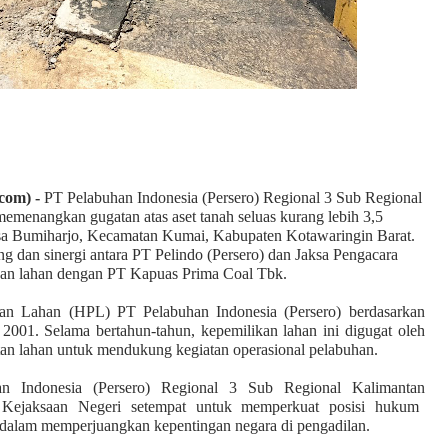
com) -
PT Pelabuhan Indonesia (Persero)
Regional 3 Sub Regional
memenangkan gugatan atas aset tanah seluas kurang lebih 3,5
esa Bumiharjo, Kecamatan Kumai, Kabupaten Kotawaringin Barat.
ang dan sinergi antara PT Pelindo (Persero) dan Jaksa Pengacara
kan lahan dengan PT Kapuas Prima Coal Tbk.
aan
Lahan
(HPL) PT Pel
abuhan Indonesia (Persero)
berdasarkan
2001. Selama bertahun-tahun, kepemilikan lahan ini digugat oleh
an lahan untuk mendukung kegiatan operasional pelabuhan.
n Indonesia (Persero)
Regional 3 Sub Regional Kalimantan
Kejaksaan Negeri setempat untuk memperkuat posisi hukum
gis dalam memperjuangkan kepentingan negara di pengadilan.