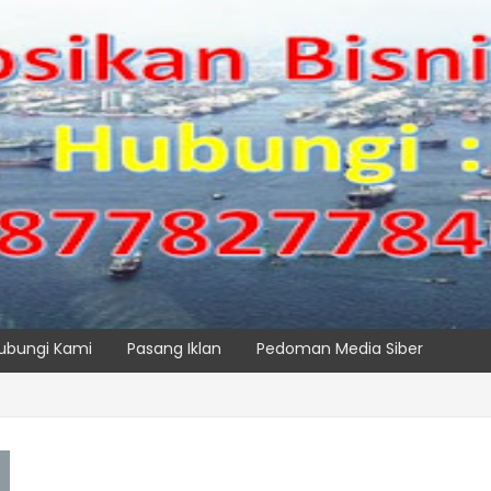
ubungi Kami
Pasang Iklan
Pedoman Media Siber
IPC TPK Siap Operasikan Alat Pemindai Peti Kemas Ekspor
SPTP