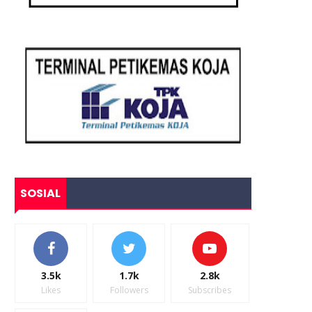
SOSIAL
3.5k
1.7k
2.8k
Likes
Followers
Subscribes