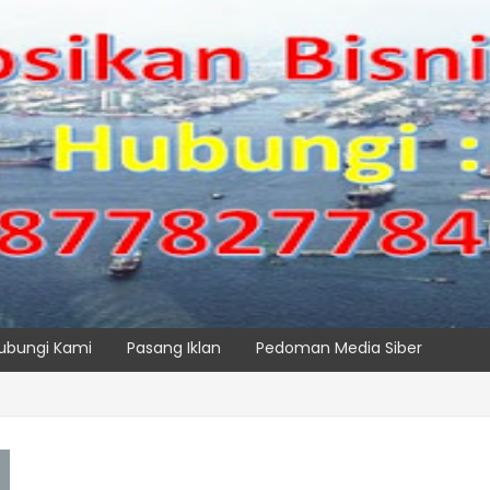
ubungi Kami
Pasang Iklan
Pedoman Media Siber
IPC TPK Siap Operasikan Alat Pemindai Peti Kemas Ekspor
SPTP