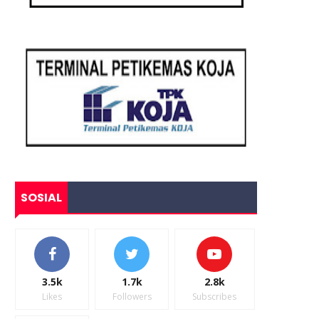
SOSIAL
3.5k
1.7k
2.8k
Likes
Followers
Subscribes