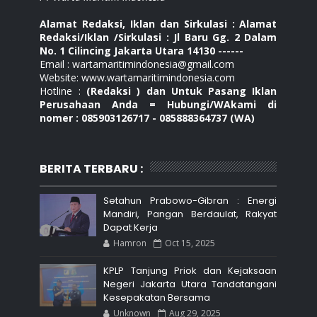
Alamat Redaksi, Iklan dan Sirkulasi : Alamat
Redaksi/Iklan /Sirkulasi : Jl Baru Gg. 2 Dalam
No. 1 Cilincing Jakarta Utara 14130 ------
Email : wartamaritimindonesia@gmail.com
Website: www.wartamaritimindonesia.com
Hotline :
(Redaksi ) dan Untuk Pasang Iklan
Perusahaan Anda = Hubungi/WAkami di
nomer : 085903126717 - 085888364737 (WA)
BERITA TERBARU :
Setahun Prabowo-Gibran : Energi
Mandiri, Pangan Berdaulat, Rakyat
Dapat Kerja
Hamron
Oct 15, 2025
KPLP Tanjung Priok dan Kejaksaan
Negeri Jakarta Utara Tandatangani
Kesepakatan Bersama
Unknown
Aug 29, 2025