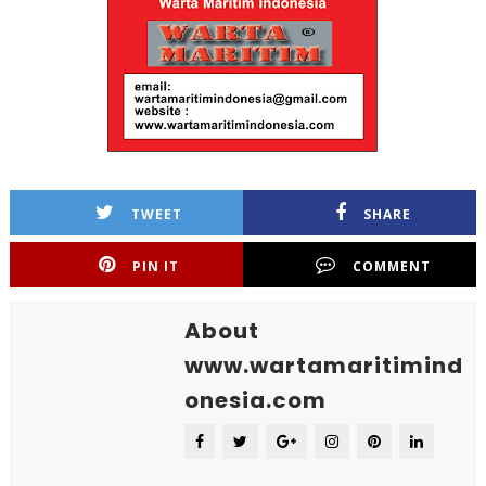
TWEET
SHARE
PIN IT
COMMENT
About
www.wartamaritimind
onesia.com