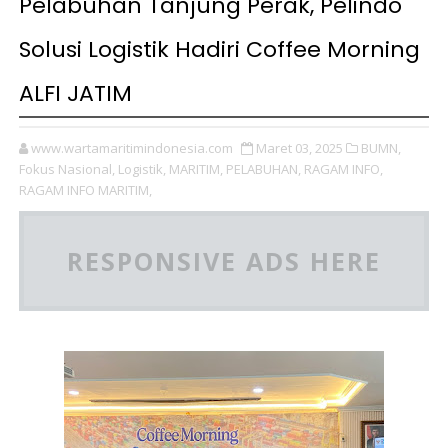
Pelabuhan Tanjung Perak, Pelindo
Solusi Logistik Hadiri Coffee Morning
ALFI JATIM
www.wartamaritimindonesia.com
Maret 03, 2025
BUMN,
Fokus Nasional,
Logistik,
MARITIM,
PELABUHAN,
RAGAM INFO,
RAGAM INFO MARITIM,
RESPONSIVE ADS HERE