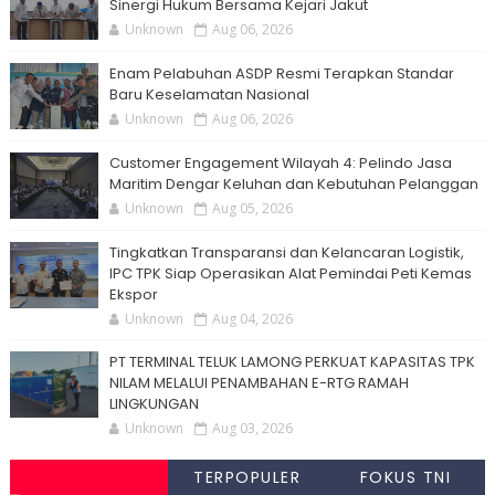
Sinergi Hukum Bersama Kejari Jakut
Unknown
Aug 06, 2026
Enam Pelabuhan ASDP Resmi Terapkan Standar
Baru Keselamatan Nasional
Unknown
Aug 06, 2026
Customer Engagement Wilayah 4: Pelindo Jasa
Maritim Dengar Keluhan dan Kebutuhan Pelanggan
Unknown
Aug 05, 2026
Tingkatkan Transparansi dan Kelancaran Logistik,
IPC TPK Siap Operasikan Alat Pemindai Peti Kemas
Ekspor
Unknown
Aug 04, 2026
PT TERMINAL TELUK LAMONG PERKUAT KAPASITAS TPK
NILAM MELALUI PENAMBAHAN E-RTG RAMAH
LINGKUNGAN
Unknown
Aug 03, 2026
TERPOPULER
FOKUS TNI