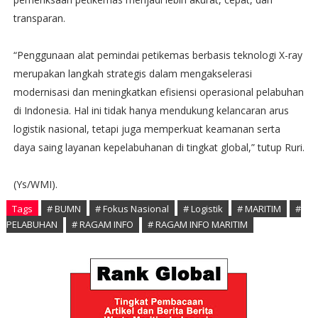
transparan.
“Penggunaan alat pemindai petikemas berbasis teknologi X-ray
merupakan langkah strategis dalam mengakselerasi
modernisasi dan meningkatkan efisiensi operasional pelabuhan
di Indonesia. Hal ini tidak hanya mendukung kelancaran arus
logistik nasional, tetapi juga memperkuat keamanan serta
daya saing layanan kepelabuhanan di tingkat global,” tutup Ruri.
(Ys/WMI).
Tags
# BUMN
# Fokus Nasional
# Logistik
# MARITIM
#
PELABUHAN
# RAGAM INFO
# RAGAM INFO MARITIM