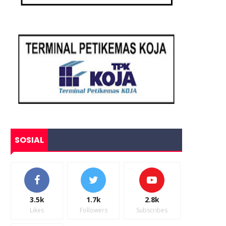
SOSIAL
3.5k
1.7k
2.8k
Likes
Followers
Subscribes