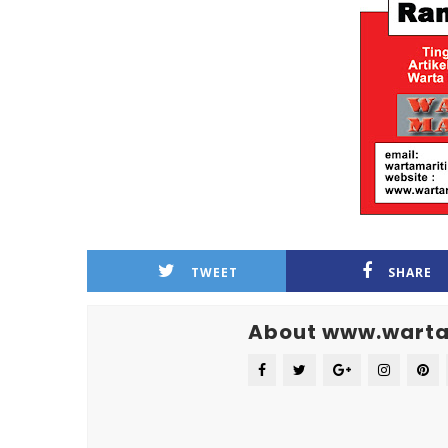
TWEET
SHARE
About www.warta