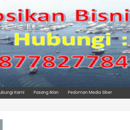
ubungi Kami
Pasang Iklan
Pedoman Media Siber
PK NILAM MELALUI PENAMBAHAN E-RTG RAMAH LINGKUNGAN
SPTP