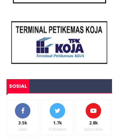
SOSIAL
3.5k
1.7k
2.8k
Likes
Followers
Subscribes