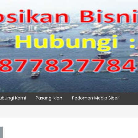
ubungi Kami
Pasang Iklan
Pedoman Media Siber
ik, IPC TPK Siap Operasikan Alat Pemindai Peti Kemas Ekspor
SPTP