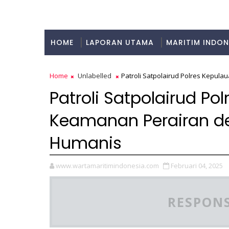
HOME
LAPORAN UTAMA
MARITIM INDON
KULINER
Home
Unlabelled
Patroli Satpolairud Polres Kepu
Patroli Satpolairud Po
Keamanan Perairan d
Humanis
www.wartamaritimindonesia.com
Februari 04, 2025
RESPONS