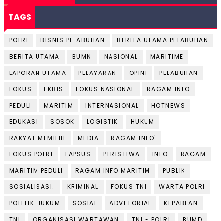
TAGS
POLRI
BISNIS PELABUHAN
BERITA UTAMA PELABUHAN
BERITA UTAMA
BUMN
NASIONAL
MARITIME
LAPORAN UTAMA
PELAYARAN
OPINI
PELABUHAN
FOKUS
EKBIS
FOKUS NASIONAL
RAGAM INFO
PEDULI
MARITIM
INTERNASIONAL
HOTNEWS
EDUKASI
SOSOK
LOGISTIK
HUKUM
RAKYAT MEMILIH
MEDIA
RAGAM INFO'
FOKUS POLRI
LAPSUS
PERISTIWA
INFO
RAGAM
MARITIM PEDULI
RAGAM INFO MARITIM
PUBLIK
SOSIALISASI.
KRIMINAL
FOKUS TNI
WARTA POLRI
POLITIK HUKUM
SOSIAL
ADVETORIAL
KEPABEAN
TNI
ORGANISASI WARTAWAN
TNI - POLRI
BUMD