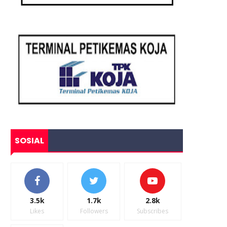
SOSIAL
3.5k
1.7k
2.8k
Likes
Followers
Subscribes