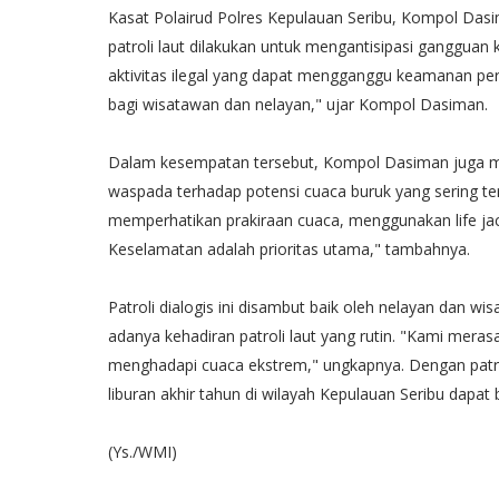
Kasat Polairud Polres Kepulauan Seribu, Kompol Das
patroli laut dilakukan untuk mengantisipasi gangguan
aktivitas ilegal yang dapat mengganggu keamanan perai
bagi wisatawan dan nelayan," ujar Kompol Dasiman.
Dalam kesempatan tersebut, Kompol Dasiman juga m
waspada terhadap potensi cuaca buruk yang sering terj
memperhatikan prakiraan cuaca, menggunakan life jac
Keselamatan adalah prioritas utama," tambahnya.
Patroli dialogis ini disambut baik oleh nelayan dan 
adanya kehadiran patroli laut yang rutin. "Kami meras
menghadapi cuaca ekstrem," ungkapnya. Dengan patroli
liburan akhir tahun di wilayah Kepulauan Seribu dapa
(Ys./WMI)