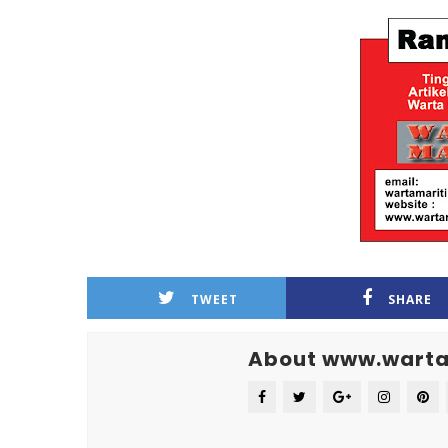
TWEET
SHARE
About www.warta