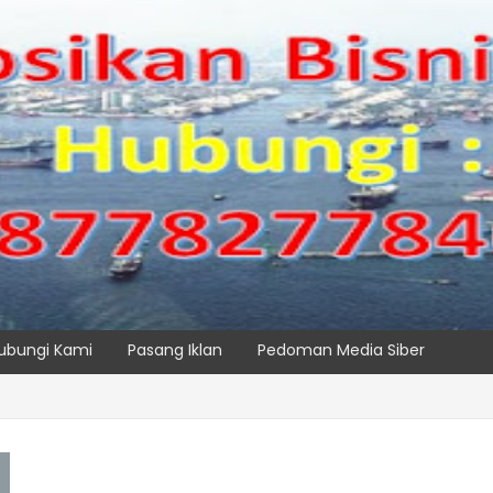
ubungi Kami
Pasang Iklan
Pedoman Media Siber
k, IPC TPK Siap Operasikan Alat Pemindai Peti Kemas Ekspor
SPTP