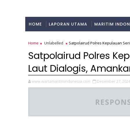
HOME
LAPORAN UTAMA
MARITIM INDON
KULINER
Home
Unlabelled
Satpolairud Polres Kepulauan Serib
Satpolairud Polres Kep
Laut Dialogis, Amankan
www.wartamaritimindonesia.com
Desember 27, 202
RESPONS